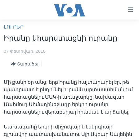
Մատչելի
հղումներ
անցնել
ԼՈՒՐԵՐ
հիմնական
ԳԼԽԱՎՈՐ ԷՋ
Իրանը կհարստացնի ուրանը
բովանդակությանը
ԼՈՒՐԵՐ
անցնել
07 Փետրվար, 2010
հիմնական
ՍՓՅՈՒՌՔ
բովանդակությանը
Տարածել
ՏԵՍԱՆՅՈՒԹԵՐ
հիմնական
բովանդակություն
ՖԻԼՄԵՐ
Մի քանի օր անց, երբ Իրանը հայտարարել էր, թե
ՄԵՐ ՄԱՍԻՆ
ՖԻԼՄԵՐ
պատրաստ է ընդունել ուրանն արտասահմանում
հարստացնելու ՄԱԿ-ի առաջարկը, նախագահ
ՈՒԿՐԱԻՆԱԿԱՆ ՊԱՏԵՐԱԶՄ
IN ENGLISH
ՄԵՐ ՄԱՍԻՆ
Մահմուդ Ահմադինեջադը երկրի ուրանը
«ԱՄԵՐԻԿԱՅԻ ՁԱՅՆ»-Ի ԿԱՆՈՆԱԴՐՈՒԹՅՈՒՆ
հարստացնելու վերաբերյալ հրաման է արձակել:
Learning English
ԿԱՊ ՄԵԶ ՀԵՏ
Նախագահը երկրի միջուկային էներգիայի
ՀԵՏԵՒԵՔ ՄԵԶ
գլխավոր պատասխանատու Ալի Ակբար Սալեհին