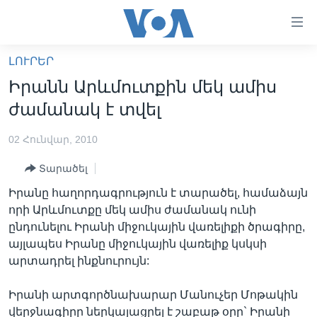
Մատչելի
հղումներ
անցնել
ԼՈՒՐԵՐ
հիմնական
ԳԼԽԱՎՈՐ ԷՋ
Իրանն Արևմուտքին մեկ ամիս
բովանդակությանը
ԼՈՒՐԵՐ
անցնել
ժամանակ է տվել
հիմնական
ՍՓՅՈՒՌՔ
բովանդակությանը
02 Հունվար, 2010
ՏԵՍԱՆՅՈՒԹԵՐ
հիմնական
Տարածել
բովանդակություն
ՖԻԼՄԵՐ
Իրանը հաղորդագրություն է տարածել, համաձայն
ՄԵՐ ՄԱՍԻՆ
ՖԻԼՄԵՐ
որի Արևմուտքը մեկ ամիս ժամանակ ունի
ընդունելու Իրանի միջուկային վառելիքի ծրագիրը,
ՈՒԿՐԱԻՆԱԿԱՆ ՊԱՏԵՐԱԶՄ
IN ENGLISH
ՄԵՐ ՄԱՍԻՆ
այլապես Իրանը միջուկային վառելիք կսկսի
«ԱՄԵՐԻԿԱՅԻ ՁԱՅՆ»-Ի ԿԱՆՈՆԱԴՐՈՒԹՅՈՒՆ
արտադրել ինքնուրույն:
Learning English
ԿԱՊ ՄԵԶ ՀԵՏ
Իրանի արտգործնախարար Մանուչեր Մոթակին
ՀԵՏԵՒԵՔ ՄԵԶ
վերջնագիրը ներկայացրել է շաբաթ օրը` Իրանի