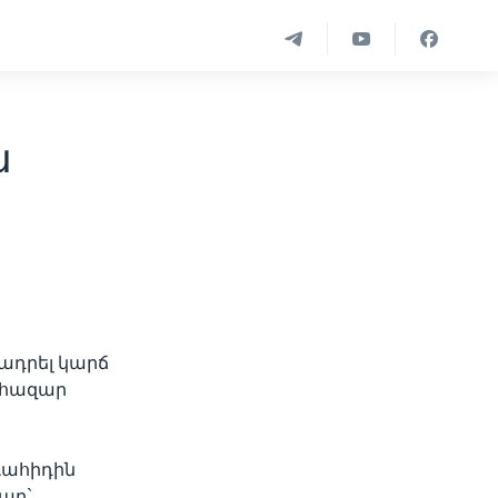
ն
ադրել կարճ
3 հազար
Վահիդին
բար`