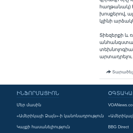
հաղթանակ) հ
խոսքերով, ա
կլինի արձակ
Տիեզերքի և
անհանգստացն
տեխնոլոգիա
արտադրելու
Տարածել
ԻՆՖՈՐՄԱՑԻՈՆ
ՕԳՏԱԿԱ
Մեր մասին
VOANews.c
Learning English
«Ամերիկայի Ձայն»-ի կանոնադրություն
«Ամերիկայի
Կայքի հասանելիություն
BBG Direct
ՀԵՏԵՒԵՔ ՄԵԶ