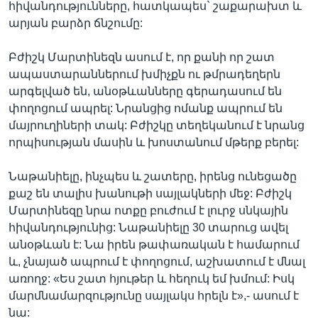
հիվանդությունները, հատկապես` շաքարախտ և
արյան բարձր ճնշումը:
Բժիշկ Մարտինեզն ասում է, որ քանի որ շատ
ապաստարաններում խմիչքն ու թմրադեղերն
արգելված են, անօթևանները գերադասում են
փողոցում ապրել: Նրանցից ոմանք ապրում են
մայրուղիների տակ: Բժիշկը տեղեկանում է նրանց
որպիսության մասին և խոստանում մթերք բերել:
Նաթանիելը, ինչպես և շատերը, իրենց ունեցածը
քաշ են տալիս խանութի սայլակների մեջ: Բժիշկ
Մարտինեզը նրա ոտքը բուժում է լուրջ սնկային
հիվանդությունից: Նաթանիելը 30 տարուց ավել
անօթևան է: Նա իրեն թափառական է համարում
և, չնայած ապրում է փողոցում, աշխատում է մնալ
առողջ: «Ես շատ հյութեր և հեղուկ եմ խմում: Իսկ
մարմնամարզությունը սայլակս հրելն է»,- ասում է
նա: