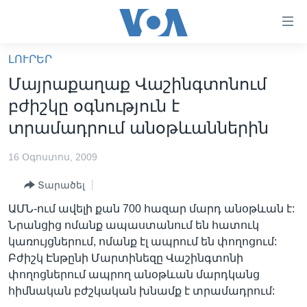
Մատչելի
հղումներ
անցնել
ԼՈՒՐԵՐ
հիմնական
ԳԼԽԱՎՈՐ ԷՋ
Մայրաքաղաք Վաշինգտոնում
բովանդակությանը
ԼՈՒՐԵՐ
անցնել
բժիշկը օգնություն է
հիմնական
ՍՓՅՈՒՌՔ
տրամադրում անօթևաններին
բովանդակությանը
ՏԵՍԱՆՅՈՒԹԵՐ
հիմնական
16 Օգոստոս, 2009
բովանդակություն
ՖԻԼՄԵՐ
Տարածել
ՄԵՐ ՄԱՍԻՆ
ՖԻԼՄԵՐ
ԱՄՆ-ում ավելի քան 700 հազար մարդ անօթևան է:
ՈՒԿՐԱԻՆԱԿԱՆ ՊԱՏԵՐԱԶՄ
IN ENGLISH
ՄԵՐ ՄԱՍԻՆ
Նրանցից ոմանք ապաստանում են հատուկ
կառույցներում, ոմանք էլ ապրում են փողոցում:
«ԱՄԵՐԻԿԱՅԻ ՁԱՅՆ»-Ի ԿԱՆՈՆԱԴՐՈՒԹՅՈՒՆ
Learning English
Բժիշկ Էնթընի Մարտինեզը Վաշինգտոնի
ԿԱՊ ՄԵԶ ՀԵՏ
փողոցներում ապրող անօթևան մարդկանց
հիմնական բժշկական խնամք է տրամադրում:
ՀԵՏԵՒԵՔ ՄԵԶ