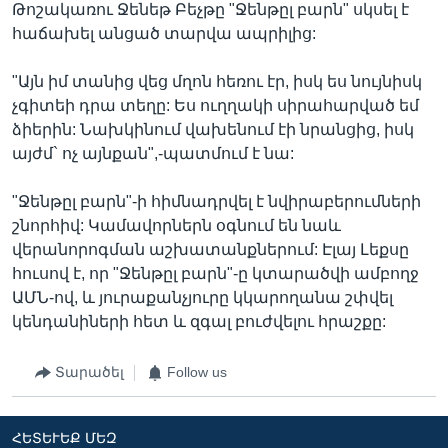
Թոշակառու Ջենեթ Բեչթը "Ջենթըլ բարն" սկսել է
հաճախել անցած տարվա ապրիլից:
"Այն իմ տանից վեց մղոն հեռու էր, իսկ ես նույնիսկ
չգիտեի դրա տեղը: Ես ուղղակի սիրահարված եմ
ձիերին: Նախկինում վախենում էի նրանցից, իսկ
այժմ` ոչ այնքան",-պատմում է նա:
"Ջենթըլ բարն"-ի հիմնադրվել է նվիրաբերումների
շնորհիվ: Կամավորներն օգնում են նաև
վերանորոգման աշխատանքներում: Էլայ Լեքսը
հուսով է, որ "Ջենթըլ բարն"-ը կտարածվի ամբողջ
ԱՄՆ-ով, և յուրաքանչյուրը կկարողանա շփվել
կենդանիների հետ և զգալ բուժվելու հրաշքը:
Տարածել
Follow us
ՀԵՏԵՒԵՔ ՄԵԶ