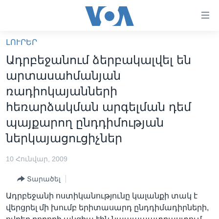
Մատչելի
հղումներ
անցնել
ԼՈՒՐԵՐ
հիմնական
ԳԼԽԱՎՈՐ ԷՋ
Ադրբեջանում ձերբակալվել են
բովանդակությանը
ԼՈՒՐԵՐ
անցնել
արտասահմանյան
հիմնական
ՍՓՅՈՒՌՔ
ռադիոկայանների
բովանդակությանը
ՏԵՍԱՆՅՈՒԹԵՐ
հեռարձակման արգելման դեմ
հիմնական
բովանդակություն
պայքարող ընդդիմության
ՖԻԼՄԵՐ
ներկայացուցիչներ
ՄԵՐ ՄԱՍԻՆ
ՖԻԼՄԵՐ
ՈՒԿՐԱԻՆԱԿԱՆ ՊԱՏԵՐԱԶՄ
IN ENGLISH
ՄԵՐ ՄԱՍԻՆ
10 Հունվար, 2009
«ԱՄԵՐԻԿԱՅԻ ՁԱՅՆ»-Ի ԿԱՆՈՆԱԴՐՈՒԹՅՈՒՆ
Տարածել
Learning English
ԿԱՊ ՄԵԶ ՀԵՏ
Ադրբեջանի ոստիկանությունը կալանքի տակ է
վերցրել մի խումբ երիտասարդ ընդդիմադիրների,
ՀԵՏԵՒԵՔ ՄԵԶ