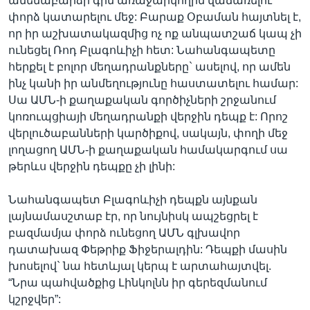
ամենաբարձր գին առաջարկողին վաճառելու
փորձ կատարելու մեջ: Բարաք Օբաման հայտնել է,
որ իր աշխատակազմից ոչ ոք անպատշաճ կապ չի
ունեցել Ռոդ Բլագոևիչի հետ: Նահանգապետը
Լեզուներ
հերքել է բոլոր մեղադրանքները` ասելով, որ ամեն
ինչ կանի իր անմեղությունը հաստատելու համար:
Սա ԱՄՆ-ի քաղաքական գործիչների շրջանում
կոռուպցիայի մեղադրանքի վերջին դեպք է: Որոշ
վերլուծաբանների կարծիքով, սակայն, փողի մեջ
լողացող ԱՄՆ-ի քաղաքական համակարգում սա
թերևս վերջին դեպքը չի լինի:
Նահանգապետ Բլագոևիչի դեպքն այնքան
լայնամասշտաբ էր, որ նույնիսկ ապշեցրել է
բազմամյա փորձ ունեցող ԱՄՆ գլխավոր
դատախազ Փեթրիք Ֆիջերալդին: Դեպքի մասին
խոսելով` նա հետևյալ կերպ է արտահայտվել.
“Նրա պահվածքից Լինկոլնն իր գերեզմանում
կշրջվեր”: