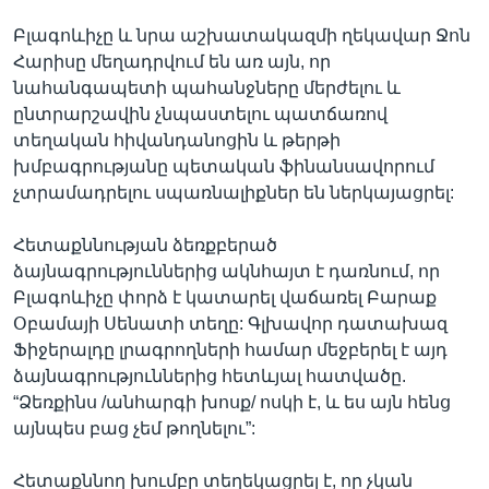
Բլագոևիչը և նրա աշխատակազմի ղեկավար Ջոն
Հարիսը մեղադրվում են առ այն, որ
նահանգապետի պահանջները մերժելու և
ընտրարշավին չնպաստելու պատճառով
տեղական հիվանդանոցին և թերթի
խմբագրությանը պետական ֆինանսավորում
չտրամադրելու սպառնալիքներ են ներկայացրել:
Հետաքննության ձեռքբերած
ձայնագրություններից ակնհայտ է դառնում, որ
Բլագոևիչը փորձ է կատարել վաճառել Բարաք
Օբամայի Սենատի տեղը: Գլխավոր դատախազ
Ֆիջերալդը լրագրողների համար մեջբերել է այդ
ձայնագրություններից հետևյալ հատվածը.
“Ձեռքինս /անհարգի խոսք/ ոսկի է, և ես այն հենց
այնպես բաց չեմ թողնելու”:
Հետաքննող խումբը տեղեկացրել է, որ չկան