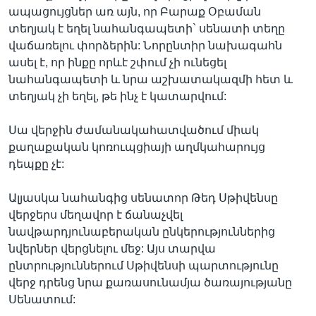
ապացույցներ առ այն, որ Բարաք Օբաման
տեղյակ է եղել նահանգապետի` սենատի տեղը
վաճառելու փորձերին: Նորընտիր նախագահն
ասել է, որ ինքը որևէ շփում չի ունեցել
նահանգապետի և նրա աշխատակազմի հետ և
տեղյակ չի եղել, թե ինչ է կատարվում:
Սա վերջին ժամանակահատվածում միակ
քաղաքական կոռուպցիայի աղմկահարույց
դեպքը չէ:
Ալյասկա նահանգից սենատոր Թեդ Սթիվենսը
վերջերս մեղավոր է ճանաչվել
նավթարդյունաբերական ընկերություններից
նվերներ վերցնելու մեջ: Այս տարվա
ընտրություններում Սթիվենսի պարտությունը
վերջ դրենց նրա քառասունամյա ծառայությանը
Սենատում: