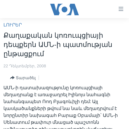
Մատչելի
հղումներ
անցնել
ԼՈՒՐԵՐ
հիմնական
ԳԼԽԱՎՈՐ ԷՋ
Քաղաքական կոռուպցիայի
բովանդակությանը
ԼՈՒՐԵՐ
անցնել
դեպքերն ԱՄՆ-ի պատմության
հիմնական
ՍՓՅՈՒՌՔ
ընթացքում
բովանդակությանը
ՏԵՍԱՆՅՈՒԹԵՐ
հիմնական
22 Դեկտեմբեր, 2008
բովանդակություն
ՖԻԼՄԵՐ
Տարածել
ՄԵՐ ՄԱՍԻՆ
ՖԻԼՄԵՐ
ԱՄՆ-ի դատախազությունը կոռուպցիայի
ՈՒԿՐԱԻՆԱԿԱՆ ՊԱՏԵՐԱԶՄ
IN ENGLISH
ՄԵՐ ՄԱՍԻՆ
մեղադրանք է առաջադրել Իլինոյս նահագնի
նահանգապետ Ռոդ Բլագոևիչի դեմ: Այլ
«ԱՄԵՐԻԿԱՅԻ ՁԱՅՆ»-Ի ԿԱՆՈՆԱԴՐՈՒԹՅՈՒՆ
Learning English
կասկածանքների թվում նա նաև մեղադրվում է
ԿԱՊ ՄԵԶ ՀԵՏ
նորընտիր նախագահ Բարաք Օբամայի` ԱՄՆ-ի
Սենատում թափուր մնացած պաշտոնն
ՀԵՏԵՒԵՔ ՄԵԶ