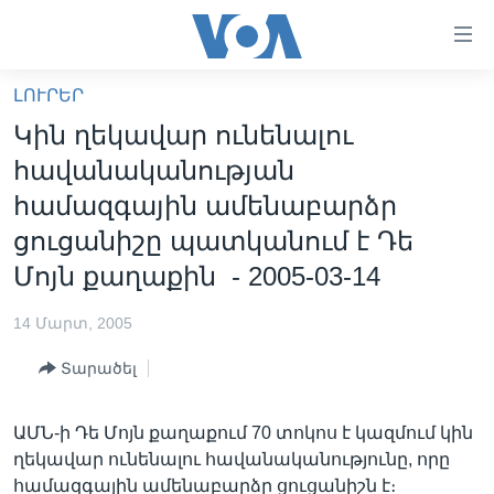
Մատչելի
հղումներ
անցնել
ԼՈՒՐԵՐ
հիմնական
ԳԼԽԱՎՈՐ ԷՋ
Կին ղեկավար ունենալու
բովանդակությանը
ԼՈՒՐԵՐ
անցնել
հավանականության
հիմնական
ՍՓՅՈՒՌՔ
համազգային ամենաբարձր
բովանդակությանը
ՏԵՍԱՆՅՈՒԹԵՐ
ցուցանիշը պատկանում է Դե
հիմնական
բովանդակություն
Մոյն քաղաքին - 2005-03-14
ՖԻԼՄԵՐ
ՄԵՐ ՄԱՍԻՆ
ՖԻԼՄԵՐ
14 Մարտ, 2005
ՈՒԿՐԱԻՆԱԿԱՆ ՊԱՏԵՐԱԶՄ
IN ENGLISH
ՄԵՐ ՄԱՍԻՆ
Տարածել
«ԱՄԵՐԻԿԱՅԻ ՁԱՅՆ»-Ի ԿԱՆՈՆԱԴՐՈՒԹՅՈՒՆ
Learning English
ԱՄՆ-ի Դե Մոյն քաղաքում 70 տոկոս է կազմում կին
ԿԱՊ ՄԵԶ ՀԵՏ
ղեկավար ունենալու հավանականությունը, որը
ՀԵՏԵՒԵՔ ՄԵԶ
համազգային ամենաբարձր ցուցանիշն է։