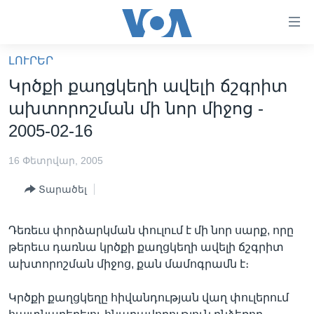
Մատչելի
հղումներ
անցնել
ԼՈՒՐԵՐ
հիմնական
ԳԼԽԱՎՈՐ ԷՋ
Կրծքի քաղցկեղի ավելի ճշգրիտ
բովանդակությանը
ԼՈՒՐԵՐ
անցնել
ախտորոշման մի նոր միջոց -
հիմնական
ՍՓՅՈՒՌՔ
2005-02-16
բովանդակությանը
ՏԵՍԱՆՅՈՒԹԵՐ
հիմնական
16 Փետրվար, 2005
բովանդակություն
ՖԻԼՄԵՐ
Տարածել
ՄԵՐ ՄԱՍԻՆ
ՖԻԼՄԵՐ
ՈՒԿՐԱԻՆԱԿԱՆ ՊԱՏԵՐԱԶՄ
IN ENGLISH
ՄԵՐ ՄԱՍԻՆ
Դեռեւս փորձարկման փուլում է մի նոր սարք, որը
թերեւս դառնա կրծքի քաղցկեղի ավելի ճշգրիտ
«ԱՄԵՐԻԿԱՅԻ ՁԱՅՆ»-Ի ԿԱՆՈՆԱԴՐՈՒԹՅՈՒՆ
Learning English
ախտորոշման միջոց, քան մամոգրամն է։
ԿԱՊ ՄԵԶ ՀԵՏ
Կրծքի քաղցկեղը հիվանդության վաղ փուլերում
ՀԵՏԵՒԵՔ ՄԵԶ