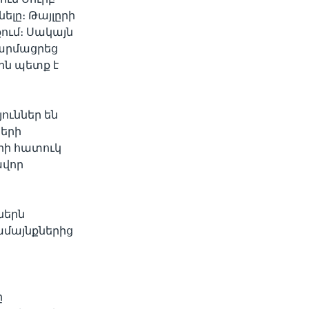
ելը։ Թայլըրի
ում։ Սակայն
զարմացրեց
ին պետք է
ուններ են
երի
երի հատուկ
ավոր
ներն
ամայնքներից
ը