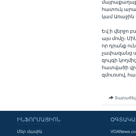
մայրաքաղաք 
հատուկ արա
կամ Առաջին 
Եվ ի վերջո 
այս մոմը։ Մի
որ դրանք ուն
չափազանց ս
զույգի կողմի
հատվածի վրա
զմուռսով, հա
Տարածել
ԻՆՖՈՐՄԱՑԻՈՆ
ՕԳՏԱԿԱ
Մեր մասին
VOANews.c