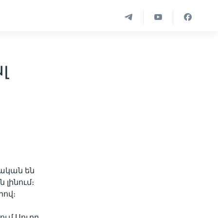
լ
ական են
 լինում։
րով։
ւմ Սուրբ