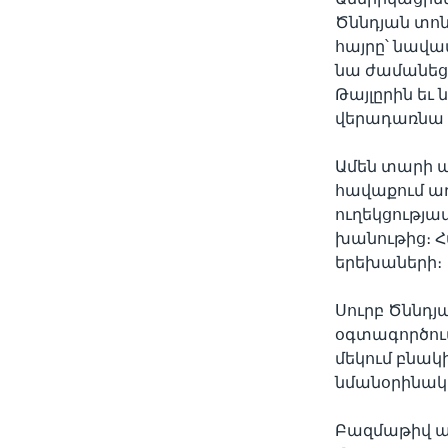
Ծննդյան տոն
հայրը՝ նավա
նա ժամանեց 
Թայլըրին եւ
վերադառնա 
Ամեն տարի ա
հավաքում ա
ուղեկցությա
խանութից։ Հ
երեխաների։
Սուրբ Ծննդ
օգտագործում
մեկում բնակ
նմանօրինակո
Բազմաթիվ ա