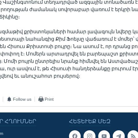
Վաշինգտոնում տեղադրված ազգային տոնածառն է, ո
րողության ժամանակ սովորաբար վառում է երկրի 
Տիկինը։
բազմաթիվ քրիստոնյաների համար լավագույն նվերը կար
նեսոտայի նահանգից Քիմ Ֆոելսը վաճառում է մոմեր՝ վ
են Հիսուս Քրիստոսի բույրը։ Նա ասում է, որ դրանց բ
փոփող է։ Մոմերն արտադրվել են բարեպաշտ քրիստո
ց։ Մոմի բույրն ընտրելիս նրանք հիմնվել են Աստվածաշ
, ուր ասվում է, թե Հիսուսի հանդերձանքը բուրում է
լվեով եւ անուշահոտ բույսերով։
Follow us
Print
Ր ՀՂՈՒՄՆԵՐ
ՀԵՏԵՒԵՔ ՄԵԶ
om