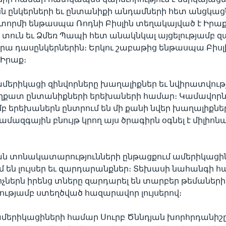
ն ընկերների եւ ընտանիքի անդամների հետ անցկացն
տորմի ենթասպա Ռոդնի Բիսլին տեղակայված է Իրաք
տուն եւ Ձմեռ Պապի հետ անակնկալ այցելությամբ 
 նրա դասընկերներին։ Երկու շաբաթից ենթասպա Բիսլ
Իրաք։
մերիկացի զինվորները խաղալիքներ եւ նվիրատվությ
ղքատ ընտանիքների երեխաների համար։ Կամավորն
մբ երեխաներն ընտրում են մի քանի նվեր խաղալիքն
ամազգային բնույթ կրող այս ծրագիրն օգնել է միլիոն
յան տոնակատարությունների ընթացքում ամերիկացի
 են լույսեր եւ զարդարանքներ։ Տեխասի նահանգի հ
իչներն իրենց տները զարդարել են տարբեր թեմաների
ւթյամբ ստեղծված հազարավոր լույսերով։
մերիկացիների համար Սուրբ Ծննդյան խորհրդանիշ