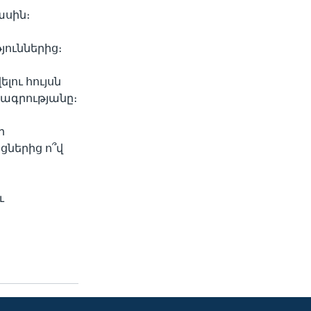
ասին։
ուններից։
լու հույսն
քագրությանը։
ր
ցներից ո՞վ
ւ