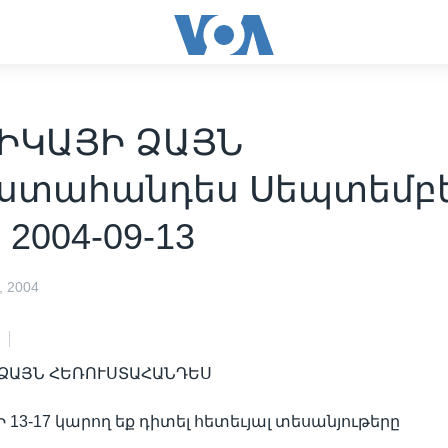
ԻԿԱՅԻ ՁԱՅՆ
ւստահանդես Սեպտեմբ
- 2004-09-13
 2004
ՁԱՅՆ ՀԵՌՈՒՍՏԱՀԱՆԴԵՍ
13-17 կարող եք դիտել հետեւյալ տեսանյութերը