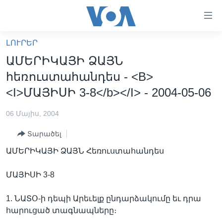
Մատչելի
հղումներ
անցնել
ԼՈՒՐԵՐ
հիմնական
ԳԼԽԱՎՈՐ ԷՋ
ԱՄԵՐԻԿԱՅԻ ՁԱՅՆ
բովանդակությանը
ԼՈՒՐԵՐ
անցնել
հեռուստահանդես - <B>
հիմնական
ՍՓՅՈՒՌՔ
<I>ՄԱՅԻՍԻ 3-8</b></I> - 2004-05-06
բովանդակությանը
ՏԵՍԱՆՅՈՒԹԵՐ
հիմնական
06 Մայիս, 2004
բովանդակություն
ՖԻԼՄԵՐ
Տարածել
ՄԵՐ ՄԱՍԻՆ
ՖԻԼՄԵՐ
ԱՄԵՐԻԿԱՅԻ ՁԱՅՆ Հեռուստահանդես
ՈՒԿՐԱԻՆԱԿԱՆ ՊԱՏԵՐԱԶՄ
IN ENGLISH
ՄԵՐ ՄԱՍԻՆ
ՄԱՅԻՍԻ 3-8
«ԱՄԵՐԻԿԱՅԻ ՁԱՅՆ»-Ի ԿԱՆՈՆԱԴՐՈՒԹՅՈՒՆ
Learning English
ԿԱՊ ՄԵԶ ՀԵՏ
1. ՆԱՏՕ-ի դեպի Արեւելք ընդարձակումը եւ դրա
հարուցած տագնապները։
ՀԵՏԵՒԵՔ ՄԵԶ