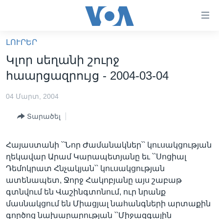
Մատչելի
հղումներ
անցնել
ԼՈՒՐԵՐ
հիմնական
ԳԼԽԱՎՈՐ ԷՋ
Կլոր սեղանի շուրջ
բովանդակությանը
ԼՈՒՐԵՐ
անցնել
հաարցազրույց - 2004-03-04
հիմնական
ՍՓՅՈՒՌՔ
բովանդակությանը
04 Մարտ, 2004
ՏԵՍԱՆՅՈՒԹԵՐ
հիմնական
Տարածել
բովանդակություն
ՖԻԼՄԵՐ
ՄԵՐ ՄԱՍԻՆ
ՖԻԼՄԵՐ
Հայաստանի ՝՝Նոր Ժամանակներ՝՝ կուսակցության
ղեկավար Արամ Կարապետյանը եւ ՝՝Սոցիալ
ՈՒԿՐԱԻՆԱԿԱՆ ՊԱՏԵՐԱԶՄ
IN ENGLISH
ՄԵՐ ՄԱՍԻՆ
Դեմոկրատ Հնչակյան՝՝ կուսակցության
«ԱՄԵՐԻԿԱՅԻ ՁԱՅՆ»-Ի ԿԱՆՈՆԱԴՐՈՒԹՅՈՒՆ
ատենապետ, Ջորջ Հակոբյանը այս շաբաթ
Learning English
գտնվում են Վաշինգտոնում, ուր նրանք
ԿԱՊ ՄԵԶ ՀԵՏ
մասնակցում են Միացյալ նահանգների արտաքին
ՀԵՏԵՒԵՔ ՄԵԶ
գործոց նախարարության ՝՝Միջազգային