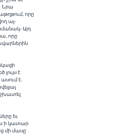
։ Նրա
թղթում, որը
ող ալ-
մանակ։ Այդ
ա, որը
ավարներին
րկացի
լույս է
ասում է.
վելյալ
աշխատել
երը եւ
՚Ես ի կատար
ց մի մասը