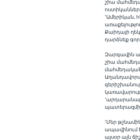
շիա մահմեդա
ոստիկանների 
՚Ամերիկան, հ
առաքելությո
Քաիդայի ղեկա
դարձնեք գո
Զարգավին ա
շիա մահմեդա
մահմեդականն
Աղանդավորակ
գերիշխանութ
կառավարությ
՚արդարանալո
պատերազմի 
՚Մեր թշնամին
ապավինում է
այսօր այն ճի