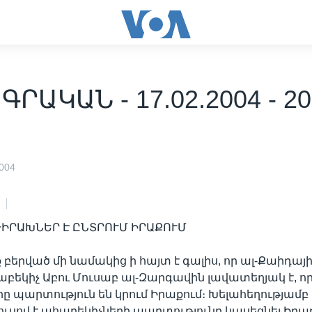
ՐԱԿԱՆ - 17.02.2004 - 20
004
ԹԻՐԱԽՆԵՐ Է ԸՆՏՐՈՒՄ ԻՐԱՔՈՒՄ
 բերված մի նամակից ի հայտ է գալիս, որ ալ-Քաիդայ
բեկիչ Աբու Մուսաբ ալ-Զարգավին լավատեղյակ է, ո
ը պարտություն են կրում Իրաքում։ Խելահեղությամբ 
ւսով է ահաբեկիչների պարտությունը կասեցնել Իրաք