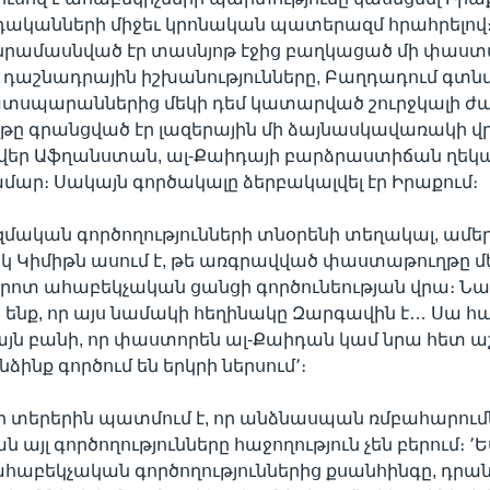
դականների միջեւ կրոնական պատերազմ հրահրելով
նրամասնված էր տասնյոթ էջից բաղկացած մի փաստա
ել դաշնադրային իշխանությունները, Բաղդադում գտնվ
տսպարաններից մեկի դեմ կատարված շուրջկալի ժա
ը գրանցված էր լազերային մի ձայնասկավառակի վր
վեր Աֆղանստան, ալ-Քաիդայի բարձրաստիճան ղեկ
ամար։ Սակայն գործակալը ձերբակալվել էր Իրաքում։
մական գործողությունների տնօրենի տեղակալ, ամե
կ Կիմիթն ասում է, թե առգրավված փաստաթուղթը մեծ 
րոտ ահաբեկչական ցանցի գործունեության վրա։ Նա 
 ենք, որ այս նամակի հեղինակը Զարգավին է… Սա հա
այն բանի, որ փաստորեն ալ-Քաիդան կամ նրա հետ 
ինք գործում են երկրի ներսում՚։
 տերերին պատմում է, որ անձնասպան ռմբահարումն
այլ գործողությունները հաջողություն չեն բերում։ 
 ահաբեկչական գործողություններից քսանհինգը, դրան