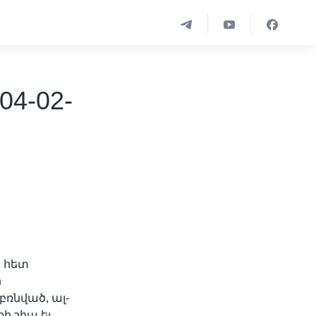
04-02-
ի հետ
ր
բռնված, ալ-
ի շիա եւ