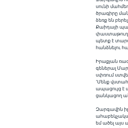
սունի մահմե
ծրագիրը մա
ձեռք են բեր
Քաիդայի պա
փաստաթուղթ
պետք է տար
հանձնելու հ
Իրաքյան ռազ
գեներալ Մար
սփռում ստվե
՚Մենք վստահ
ապացույց է 
ցանկացող անձ
Զարգավին իր
ահաբեկչական 
եմ ածել այս