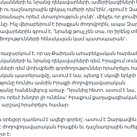
կանների եւ նրանց ղեկավարների, ամերիկացիների 
ու դաշնադրային զինյալ ուժերի դեմ էին՚,-գրում է Զ
եռանալու որեւէ մտադրություն չունի՚, մինչեւ որ լրում
ւնը։ Ինչ վերաբերում է իրաքյան ժողովրդին, ապա Զա
վարներին գրում է, ՚նրանք թույլ չեն տա, որ իրենց տ
րծողությունների հենակայան կամ պատսպարան՚։
ռաջարկում է, որ ալ-Քաիդան ահաբեկչական հարձակ
կանների եւ նրանց ղեկավարների դեմ, Իրաքում սու
երի դեմ փոխվրեժի գործողություններ հրահրելու հ
ան պատերազմը, ասում է նա, պետք է սկսվի երկրի
յունը հունիս ամսին Իրաքի ժողովրդավարական
անը հանձնվելուց առաջ։ Դրանից հետո, ասում է նա
ւ որեւէ խնդիր չի ունենա՚ Իրաքում քաղաքացիակա
արշավ հրահրելու համար։
 օրեցօր դառնում է ավելի զորեղ՚,-ասում է Զարգավին։
 ժողովրդավարական Իրաքին եւ դաշնադրային ուժեր
շտ է։