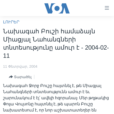
Մատչելի
հղումներ
անցնել
ԼՈՒՐԵՐ
հիմնական
ԳԼԽԱՎՈՐ ԷՋ
Նախագահ Բուշի համաձայն
բովանդակությանը
ԼՈՒՐԵՐ
անցնել
Միացյալ Նահանգների
հիմնական
ՍՓՅՈՒՌՔ
տնտեսությունը ամուր է - 2004-02-
բովանդակությանը
ՏԵՍԱՆՅՈՒԹԵՐ
11
հիմնական
բովանդակություն
ՖԻԼՄԵՐ
11 Փետրվար, 2004
ՄԵՐ ՄԱՍԻՆ
ՖԻԼՄԵՐ
Տարածել
ՈՒԿՐԱԻՆԱԿԱՆ ՊԱՏԵՐԱԶՄ
IN ENGLISH
ՄԵՐ ՄԱՍԻՆ
Նախագահ Ջորջ Բուշը հայտնել է, թե Միացյալ
«ԱՄԵՐԻԿԱՅԻ ՁԱՅՆ»-Ի ԿԱՆՈՆԱԴՐՈՒԹՅՈՒՆ
Նահանգների տնտեսությունն ամուր է եւ
Learning English
շարունակում է էլ՛ ավելի հզորանալ։ Մեր թղթակից
ԿԱՊ ՄԵԶ ՀԵՏ
Փոլա Վուլսոնը հայտնել է, թե պարոն Բուշը
ՀԵՏԵՒԵՔ ՄԵԶ
նախատեսում է, որ նոր աշխատատեղեր են