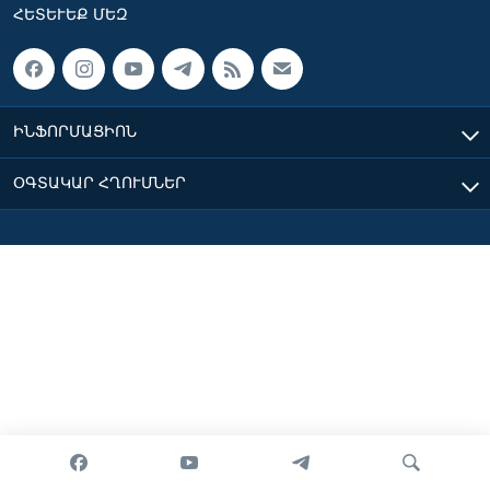
ՀԵՏԵՒԵՔ ՄԵԶ
Լեզուներ
ԻՆՖՈՐՄԱՑԻՈՆ
ՕԳՏԱԿԱՐ ՀՂՈՒՄՆԵՐ