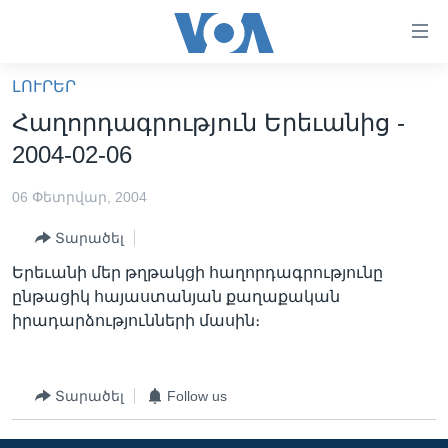
Մատչելի
հղումներ
անցնել
ԼՈՒՐԵՐ
հիմնական
ԳԼԽԱՎՈՐ ԷՋ
Հաղորդագրություն Երեւանից -
բովանդակությանը
ԼՈՒՐԵՐ
անցնել
2004-02-06
հիմնական
ՍՓՅՈՒՌՔ
բովանդակությանը
06 Փետրվար, 2004
ՏԵՍԱՆՅՈՒԹԵՐ
հիմնական
Տարածել
բովանդակություն
ՖԻԼՄԵՐ
Երեւանի մեր թղթակցի հաղորդագրությունը
ՄԵՐ ՄԱՍԻՆ
ՖԻԼՄԵՐ
ընթացիկ հայաստանյան քաղաքական
իրադարձությունների մասին։
ՈՒԿՐԱԻՆԱԿԱՆ ՊԱՏԵՐԱԶՄ
IN ENGLISH
ՄԵՐ ՄԱՍԻՆ
«ԱՄԵՐԻԿԱՅԻ ՁԱՅՆ»-Ի ԿԱՆՈՆԱԴՐՈՒԹՅՈՒՆ
Learning English
ԿԱՊ ՄԵԶ ՀԵՏ
Տարածել
Follow us
ՀԵՏԵՒԵՔ ՄԵԶ