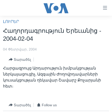
Մատչելի
հղումներ
անցնել
ԼՈՒՐԵՐ
հիմնական
ԳԼԽԱՎՈՐ ԷՋ
Հաղորդագրություն Երեւանից -
բովանդակությանը
ԼՈՒՐԵՐ
անցնել
2004-02-04
հիմնական
ՍՓՅՈՒՌՔ
բովանդակությանը
04 Փետրվար, 2004
ՏԵՍԱՆՅՈՒԹԵՐ
հիմնական
Տարածել
բովանդակություն
ՖԻԼՄԵՐ
Հարցազրույց Արդարություն խմբակցության
ՄԵՐ ՄԱՍԻՆ
ՖԻԼՄԵՐ
ներկայացուցիչ, Ազգային Ժողովրդավարների
կուսակցության ղեկավար Շավարշ Քոչարյանի
ՈՒԿՐԱԻՆԱԿԱՆ ՊԱՏԵՐԱԶՄ
IN ENGLISH
ՄԵՐ ՄԱՍԻՆ
հետ։
«ԱՄԵՐԻԿԱՅԻ ՁԱՅՆ»-Ի ԿԱՆՈՆԱԴՐՈՒԹՅՈՒՆ
Learning English
ԿԱՊ ՄԵԶ ՀԵՏ
Տարածել
Follow us
ՀԵՏԵՒԵՔ ՄԵԶ