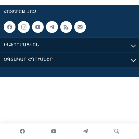
ՀԵՏԵՒԵՔ ՄԵԶ
Լեզուներ
ԻՆՖՈՐՄԱՑԻՈՆ
ՕԳՏԱԿԱՐ ՀՂՈՒՄՆԵՐ