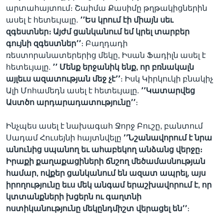
արտահայտում։ Շաիմա Քասիմը թղթակիցներին
ասել է հետեւյալը.
՚՚Ես կրում էի միայն սեւ
զգեստներ։ Այժմ ցանկանում եմ կրել տարբեր
գույնի զգեստներ՚՚
։ Բաղդադի
ռեստորանատերերից մեկը, Իսան Ֆադիլն ասել է
հետեւյալը.
՚՚ Մենք երջանիկ ենք, որ բռնակալն
այլեւս ազատության մեջ չէ՚՚
։ Իսկ Կիրկուկի բնակիչ
Ալի Մոհամեդն ասել է հետեւյալը.
՚՚Կատարվեց
Աստծո արդարադատությունը՚՚
։
Ինչպես ասել է նախագահ Ջորջ Բուշը, բանտում
Սադամ Հուսեյնի հայտնվելը
՚՚Նշանավորում է նրա
անունից սպանող եւ ահաբեկող անձանց վերջը։
Իրաքի քաղաքացիների ճնշող մեծամասնության
համար, ովքեր ցանկանում են ազատ ապրել, այս
իրողությունը եւս մեկ անգամ երաշխավորում է, որ
կտտանքների խցերն ու գաղտնի
ոստիկանությունը մեկընդմիշտ վերացել են՚՚
։