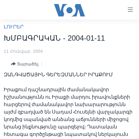
Մատչելի
հղումներ
անցնել
ԼՈՒՐԵՐ
հիմնական
ԳԼԽԱՎՈՐ ԷՋ
ԽՄԲԱԳՐԱԿԱՆ - 2004-01-11
բովանդակությանը
ԼՈՒՐԵՐ
անցնել
11 Հունվար, 2004
հիմնական
ՍՓՅՈՒՌՔ
բովանդակությանը
Տարածել
ՏԵՍԱՆՅՈՒԹԵՐ
հիմնական
ԶԱՆԳՎԱԾԱՅԻՆ ԳԵՐԵԶՄԱՆՆԵՐ ԻՐԱՔՈՒՄ
բովանդակություն
ՖԻԼՄԵՐ
ՄԵՐ ՄԱՍԻՆ
ՖԻԼՄԵՐ
Իրաքում դաշնադրային ժամանակավոր
իշխանությունն ու Իրաքի մարդու իրավունքների
ՈՒԿՐԱԻՆԱԿԱՆ ՊԱՏԵՐԱԶՄ
IN ENGLISH
ՄԵՐ ՄԱՍԻՆ
հարցերով ժամանակավոր նախարարությունն
«ԱՄԵՐԻԿԱՅԻ ՁԱՅՆ»-Ի ԿԱՆՈՆԱԴՐՈՒԹՅՈՒՆ
այժմ զբաղված են Սադամ Հուսեյնի վարչակարգի
Learning English
կողմից սպանված անձանց աճյունների միջոցով
ԿԱՊ ՄԵԶ ՀԵՏ
նրանց ինքնությունը պարզելով։ Դատական
ՀԵՏԵՒԵՔ ՄԵԶ
հետագա գործընթացի նպատակով ներկայումս