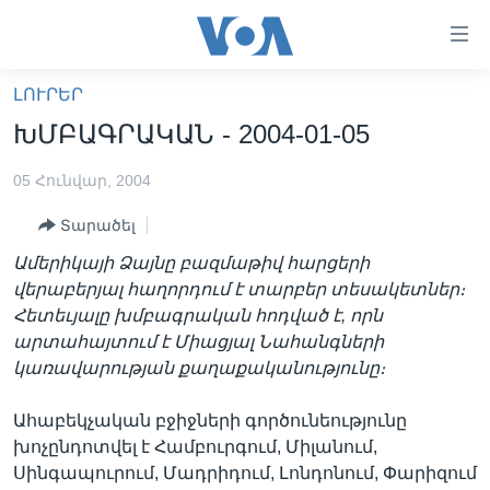
Մատչելի
հղումներ
անցնել
ԼՈՒՐԵՐ
հիմնական
ԳԼԽԱՎՈՐ ԷՋ
ԽՄԲԱԳՐԱԿԱՆ - 2004-01-05
բովանդակությանը
ԼՈՒՐԵՐ
անցնել
05 Հունվար, 2004
հիմնական
ՍՓՅՈՒՌՔ
բովանդակությանը
Տարածել
ՏԵՍԱՆՅՈՒԹԵՐ
հիմնական
Ամերիկայի Ձայնը բազմաթիվ հարցերի
բովանդակություն
ՖԻԼՄԵՐ
վերաբերյալ հաղորդում է տարբեր տեսակետներ։
ՄԵՐ ՄԱՍԻՆ
ՖԻԼՄԵՐ
Հետեւյալը խմբագրական հոդված է, որն
արտահայտում է Միացյալ Նահանգների
ՈՒԿՐԱԻՆԱԿԱՆ ՊԱՏԵՐԱԶՄ
IN ENGLISH
ՄԵՐ ՄԱՍԻՆ
կառավարության քաղաքականությունը։
«ԱՄԵՐԻԿԱՅԻ ՁԱՅՆ»-Ի ԿԱՆՈՆԱԴՐՈՒԹՅՈՒՆ
Learning English
Ահաբեկչական բջիջների գործունեությունը
ԿԱՊ ՄԵԶ ՀԵՏ
խոչընդոտվել է Համբուրգում, Միլանում,
ՀԵՏԵՒԵՔ ՄԵԶ
Սինգապուրում, Մադրիդում, Լոնդոնում, Փարիզում