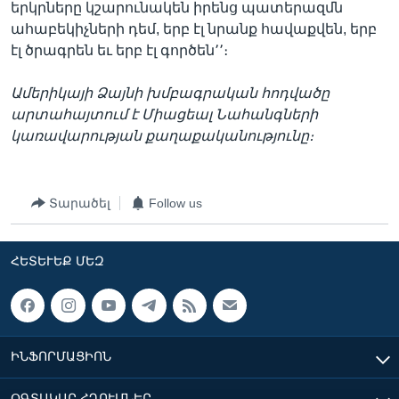
երկրները կշարունակեն իրենց պատերազմն
ահաբեկիչների դեմ, երբ էլ նրանք հավաքվեն, երբ
էլ ծրագրեն եւ երբ էլ գործեն՚՚։
Ամերիկայի Ձայնի խմբագրական հոդվածը
արտահայտում է Միացեալ Նահանգների
կառավարության քաղաքականությունը։
Տարածել
Follow us
ՀԵՏԵՒԵՔ ՄԵԶ
ԻՆՖՈՐՄԱՑԻՈՆ
ՕԳՏԱԿԱՐ ՀՂՈՒՄՆԵՐ