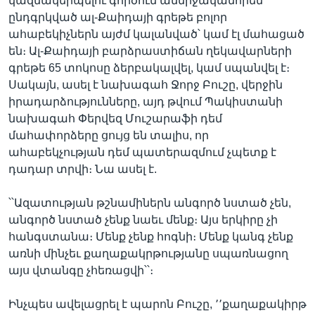
կազմակերպելու գործում անմիջականորեն
ընդգրկված ալ-Քաիդայի գրեթե բոլոր
ահաբեկիչներն այժմ կալանված՝ կամ էլ մահացած
են։ Ալ-Քաիդայի բարձրաստիճան ղեկավարների
գրեթե 65 տոկոսը ձերբակալվել, կամ սպանվել է։
Սակայն, ասել է նախագահ Ջորջ Բուշը, վերջին
իրադարձությունները, այդ թվում Պակիստանի
նախագահ Փերվեզ Մուշարաֆի դեմ
մահափորձերը ցույց են տալիս, որ
ահաբեկչության դեմ պատերազմում չպետք է
դադար տրվի։ Նա ասել է.
՝՝Ազատության թշնամիներն անգործ նստած չեն,
անգործ նստած չենք նաեւ մենք։ Այս երկիրը չի
հանգստանա։ Մենք չենք հոգնի։ Մենք կանգ չենք
առնի մինչեւ քաղաքակրթությանը սպառնացող
այս վտանգը չհեռացվի՝՝։
Ինչպես ավելացրել է պարոն Բուշը, ՚՚քաղաքակիրթ