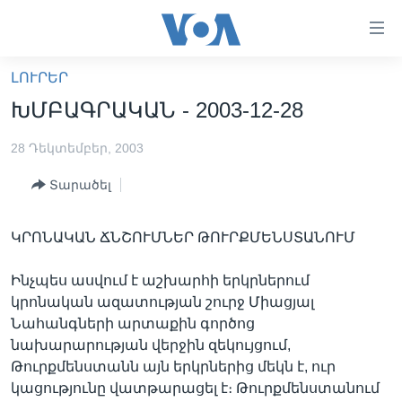
Մատչելի
հղումներ
անցնել
ԼՈՒՐԵՐ
հիմնական
ԳԼԽԱՎՈՐ ԷՋ
ԽՄԲԱԳՐԱԿԱՆ - 2003-12-28
բովանդակությանը
ԼՈՒՐԵՐ
անցնել
28 Դեկտեմբեր, 2003
հիմնական
ՍՓՅՈՒՌՔ
բովանդակությանը
Տարածել
ՏԵՍԱՆՅՈՒԹԵՐ
հիմնական
բովանդակություն
ՖԻԼՄԵՐ
ԿՐՈՆԱԿԱՆ ՃՆՇՈՒՄՆԵՐ ԹՈՒՐՔՄԵՆՍՏԱՆՈՒՄ
ՄԵՐ ՄԱՍԻՆ
ՖԻԼՄԵՐ
Ինչպես ասվում է աշխարհի երկրներում
ՈՒԿՐԱԻՆԱԿԱՆ ՊԱՏԵՐԱԶՄ
IN ENGLISH
ՄԵՐ ՄԱՍԻՆ
կրոնական ազատության շուրջ Միացյալ
«ԱՄԵՐԻԿԱՅԻ ՁԱՅՆ»-Ի ԿԱՆՈՆԱԴՐՈՒԹՅՈՒՆ
Նահանգների արտաքին գործոց
Learning English
նախարարության վերջին զեկույցում,
ԿԱՊ ՄԵԶ ՀԵՏ
Թուրքմենստանն այն երկրներից մեկն է, ուր
ՀԵՏԵՒԵՔ ՄԵԶ
կացությունը վատթարացել է։ Թուրքմենստանում