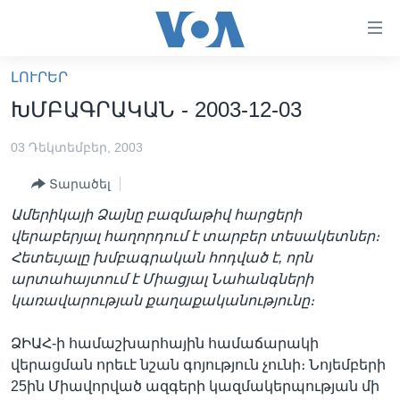
Մատչելի
հղումներ
անցնել
ԼՈՒՐԵՐ
հիմնական
ԳԼԽԱՎՈՐ ԷՋ
ԽՄԲԱԳՐԱԿԱՆ - 2003-12-03
բովանդակությանը
ԼՈՒՐԵՐ
անցնել
03 Դեկտեմբեր, 2003
հիմնական
ՍՓՅՈՒՌՔ
բովանդակությանը
Տարածել
ՏԵՍԱՆՅՈՒԹԵՐ
հիմնական
Ամերիկայի Ձայնը բազմաթիվ հարցերի
բովանդակություն
ՖԻԼՄԵՐ
վերաբերյալ հաղորդում է տարբեր տեսակետներ։
ՄԵՐ ՄԱՍԻՆ
ՖԻԼՄԵՐ
Հետեւյալը խմբագրական հոդված է, որն
արտահայտում է Միացյալ Նահանգների
ՈՒԿՐԱԻՆԱԿԱՆ ՊԱՏԵՐԱԶՄ
IN ENGLISH
ՄԵՐ ՄԱՍԻՆ
կառավարության քաղաքականությունը։
«ԱՄԵՐԻԿԱՅԻ ՁԱՅՆ»-Ի ԿԱՆՈՆԱԴՐՈՒԹՅՈՒՆ
Learning English
ՁԻԱՀ-ի համաշխարհային համաճարակի
ԿԱՊ ՄԵԶ ՀԵՏ
վերացման որեւէ նշան գոյություն չունի։ Նոյեմբերի
ՀԵՏԵՒԵՔ ՄԵԶ
25ին Միավորված ազգերի կազմակերպության մի