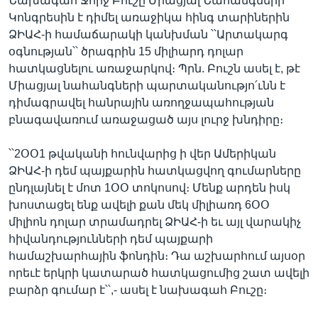
Նախագահ Ջորջ Բուշը Միացյալ Նահանգների
Կոնգրեսին է դիմել առաջիկա հինգ տարիներին
ՁԻԱՀ-ի համաճարակի կանխման ՝՝Արտակարգ
օգնության՝՝ ծրագրին 15 միլիարդ դոլար
հատկացնելու առաջարկով։ Պրն. Բուշն ասել է, թէ
Միացյալ նահանգների պարտականությո՛ւնն է
դիմագրավել հանրային առողջապահության
բնագավառում առաջացած այս լուրջ խնդիրը։
՝՝2ՕՕ1 թվականի հունվարից ի վեր Ամերիկան
ՁԻԱՀ-ի դեմ պայքարին հատկացվող գումարները
ընդլայնել է մոտ 1ՕՕ տոկոսով։ Մենք արդեն իսկ
խոստացել ենք ավելի քան մեկ միլիառդ 6ՕՕ
միլիոն դոլար տրամադրել ՁԻԱՀ-ի եւ այլ վարակիչ
հիվանդությունների դեմ պայքարի
համաշխարհային ֆոնդին։ Դա աշխարհում այսօր
որեւէ երկրի կատարած հատկացումից շատ ավելի
բարձր գումար է՝՝,- ասել է նախագահ Բուշը։