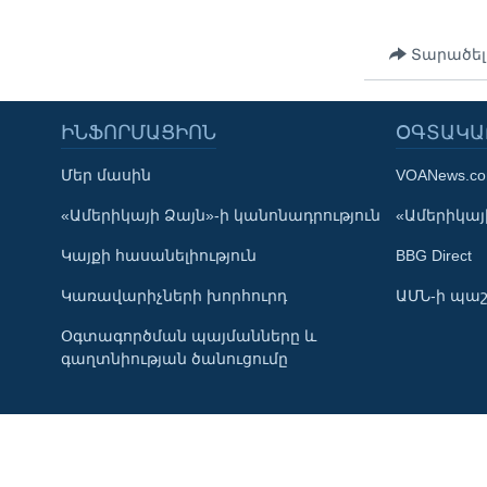
Տարածել
ԻՆՖՈՐՄԱՑԻՈՆ
ՕԳՏԱԿԱ
Մեր մասին
VOANews.c
«Ամերիկայի Ձայն»-ի կանոնադրություն
«Ամերիկայի
Կայքի հասանելիություն
BBG Direct
Կառավարիչների խորհուրդ
ԱՄՆ-ի պաշ
Օգտագործման պայմանները և
գաղտնիության ծանուցումը
Learning English
ՀԵՏԵՒԵՔ ՄԵԶ