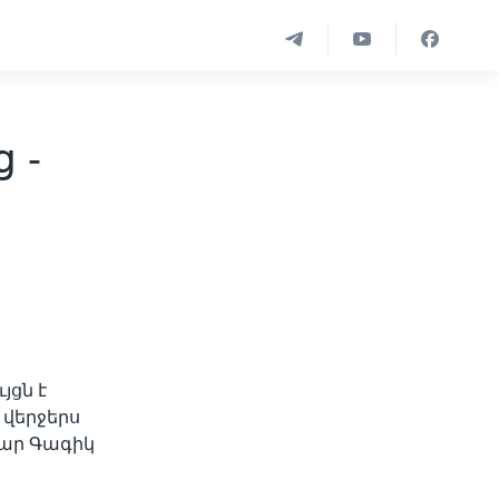
 -
յցն է
 վերջերս
վար Գագիկ