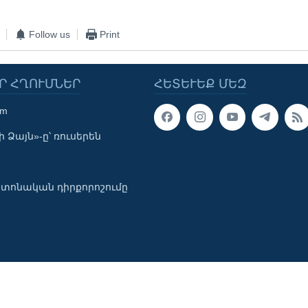
Follow us
Print
Ր ՀՂՈՒՄՆԵՐ
ՀԵՏԵՒԵՔ ՄԵԶ
om
 Ձայն»-ը՝ ռուսերեն
տոնական դիրքորոշումը