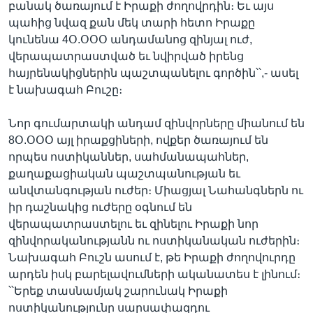
բանակ ծառայում է Իրաքի ժողովրդին։ Եւ այս
պահից նվազ քան մեկ տարի հետո Իրաքը
կունենա 4Օ.ՕՕՕ անդամանոց զինյալ ուժ,
Լեզուներ
վերապատրաստված եւ նվիրված իրենց
հայրենակիցներին պաշտպանելու գործին՝՝,- ասել
է նախագահ Բուշը։
Նոր գումարտակի անդամ զինվորները միանում են
8Օ.ՕՕՕ այլ իրաքցիների, ովքեր ծառայում են
որպես ոստիկաններ, սահմանապահներ,
քաղաքացիական պաշտպանության եւ
անվտանգության ուժեր։ Միացյալ Նահանգներն ու
իր դաշնակից ուժերը օգնում են
վերապատրաստելու եւ զինելու Իրաքի նոր
զինվորականությանն ու ոստիկանական ուժերին։
Նախագահ Բուշն ասում է, թե Իրաքի ժողովուրդը
արդեն իսկ բարելավումների ականատես է լինում։
՝՝Երեք տասնամյակ շարունակ Իրաքի
ոստիկանությունը սարսափազդու