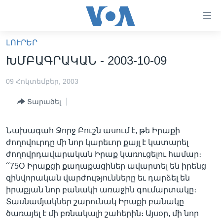
Մատչելի
հղումներ
անցնել
ԼՈՒՐԵՐ
հիմնական
ԳԼԽԱՎՈՐ ԷՋ
ԽՄԲԱԳՐԱԿԱՆ - 2003-10-09
բովանդակությանը
ԼՈՒՐԵՐ
անցնել
09 Հոկտեմբեր, 2003
հիմնական
ՍՓՅՈՒՌՔ
բովանդակությանը
Տարածել
ՏԵՍԱՆՅՈՒԹԵՐ
հիմնական
բովանդակություն
ՖԻԼՄԵՐ
Նախագահ Ջորջ Բուշն ասում է, թե Իրաքի
ՄԵՐ ՄԱՍԻՆ
ՖԻԼՄԵՐ
ժողովուրդը մի նոր կարեւոր քայլ է կատարել
ժողովրդավարական Իրաք կառուցելու համար։
ՈՒԿՐԱԻՆԱԿԱՆ ՊԱՏԵՐԱԶՄ
IN ENGLISH
ՄԵՐ ՄԱՍԻՆ
՛՛75Օ Իրաքցի քաղաքացիներ ավարտել են իրենց
«ԱՄԵՐԻԿԱՅԻ ՁԱՅՆ»-Ի ԿԱՆՈՆԱԴՐՈՒԹՅՈՒՆ
զինվորական վարժությունները եւ դարձել են
Learning English
իրաքյան նոր բանակի առաջին գումարտակը։
ԿԱՊ ՄԵԶ ՀԵՏ
Տասնամյակներ շարունակ Իրաքի բանակը
ՀԵՏԵՒԵՔ ՄԵԶ
ծառայել է մի բռնակալի շահերին։ Այսօր, մի նոր