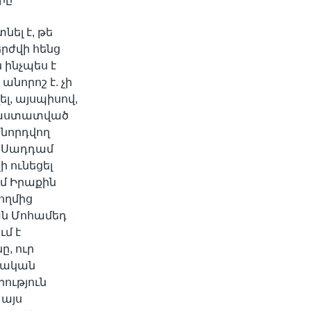
նել է, թե
րժվի հենց
 ինչպես է
նորոշ է. չի
ել, այսպիսով,
 հաստատված
ջնորդվող
հ Սադդամ
ի ունեցել
ւմ Իրաքին
ողմից
ան Մոհամեդ
ւմ է
, ուր
իրական
րություն
 այս