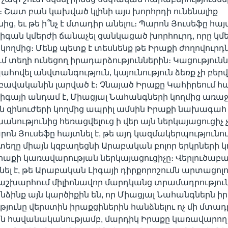
 Շատ բան կախված կլինի այս խորհրդի ունենալիք
ից, եւ թե ի՞նչ է մտադիր անելու։ Պարոն Յուսեֆը հայտ
գան կմերժի ճանաչել ցանկացած խորհուրդ, որը կմե
կողմից։ Մենք պետք է տեսնենք թե Իրաքի ժողովուրդն
 տեղի ունեցող իրադարձություններին։ Կացությունն ա
հովել անվտանգություն, կայունություն ձեռք չի բերվ
 բավականին լարված է։ Չնայած Իրաքը Կահիրեում
գայի անդամ է, Միացյալ Նահանգների կողմից առա
ն զինուժերի կողմից ապրիլ ամսին Իրաքի նախագա
խանությունից հեռացվելուց ի վեր այն ներկայացուցիչ չ
արոն Յուսեֆը հայտնել է, թե այդ կազմակերպությունո
ղը միայն կզբաղեցնի Արաբական բոլոր երկրների կ
րաքի կառավարության ներկայացուցիչը։ Վերլուծաբ
նել է, թե Արաբական Լիգայի դիրքորոշումն արտացոլո
շխարհում միլիոնավոր մարդկանց տրամադրությունը
ձինք այն կարծիքին են, որ Միացյալ Նահանգներն 
թյունը վերստին իրաքցիներին հանձնելու ոչ մի մտադ
ենայն հավանականությամբ, մարդիկ Իրաքը կառավարող