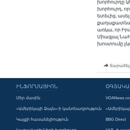
խորհուրդը 
խորհուրդ, ո
ետեւից, աս
քաղաքատնտես
առկա, որ Ի
Միացյալ Նահ
խոստումը չկ
Տարածել
ԻՆՖՈՐՄԱՑԻՈՆ
ՕԳՏԱԿԱ
Մեր մասին
VOANews.c
Learning English
«Ամերիկայի Ձայն»-ի կանոնադրություն
«Ամերիկայի
Կայքի հասանելիություն
BBG Direct
ՀԵՏԵՒԵՔ ՄԵԶ