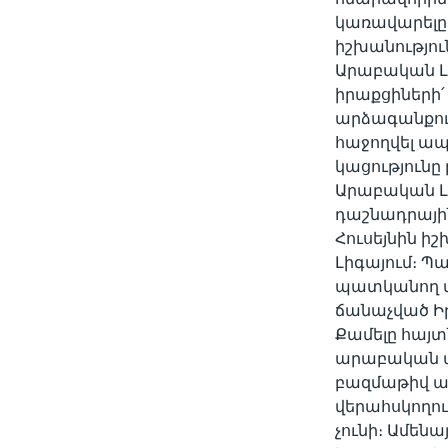
կառավարելը։
իշխանություն
Արաբական Լի
իրաքցիների՛ 
արձագանքում
հաջողվել ապա
կացությունը
Արաբական Լի
դաշնադրայի
Հուսեյնին իշ
Լիգայում։ Պ
պատկանող տե
ճանաչված Ի
Քամելը հայտ
արաբական ա
բազմաթիվ ան
վերահսկողու
չունի։ Ամ