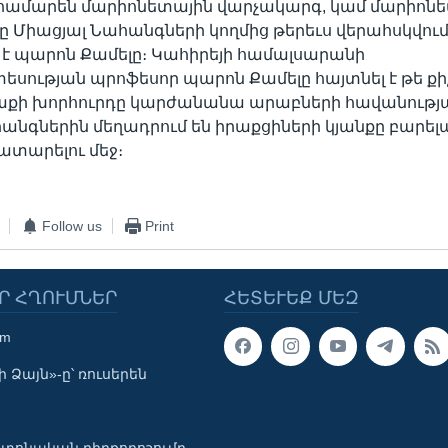
կհամարեն մարիոնետային վարչակարգ, կամ մարիոն
րը Միացյալ Նահանգների կողմից թերեւս վերահսկվում 
ել է պարոն Քամելը։ Կահիրեյի համալսարանի
ության պրոֆեսոր պարոն Քամելը հայտնել է թե քիչ 
րաքի խորհուրդը կարժանանա արաբների հավանությա
անգներին մեղադրում են իրաքցիների կյանքը բարելա
ատարելու մեջ։
Follow us
Print
Ր ՀՂՈՒՄՆԵՐ
ՀԵՏԵՒԵՔ ՄԵԶ
om
 Ձայն»-ը՝ ռուսերեն