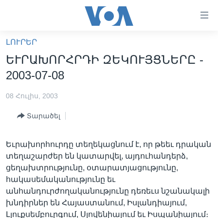
Մատչելի
հղումներ
անցնել
ԼՈՒՐԵՐ
հիմնական
ԳԼԽԱՎՈՐ ԷՋ
ԵՒՐԱԽՈՐՀՐԴԻ ԶԵԿՈՒՅՑՆԵՐԸ -
բովանդակությանը
ԼՈՒՐԵՐ
անցնել
2003-07-08
հիմնական
ՍՓՅՈՒՌՔ
բովանդակությանը
08 Հուլիս, 2003
ՏԵՍԱՆՅՈՒԹԵՐ
հիմնական
Տարածել
բովանդակություն
ՖԻԼՄԵՐ
ՄԵՐ ՄԱՍԻՆ
ՖԻԼՄԵՐ
Եւրախորհուրդը տեղեկացնում է, որ թեեւ դրական
տեղաշարժեր են կատարվել, այդուհանդերձ,
ՈՒԿՐԱԻՆԱԿԱՆ ՊԱՏԵՐԱԶՄ
IN ENGLISH
ՄԵՐ ՄԱՍԻՆ
ցեղախտրությունը, օտարատյացությունը,
«ԱՄԵՐԻԿԱՅԻ ՁԱՅՆ»-Ի ԿԱՆՈՆԱԴՐՈՒԹՅՈՒՆ
հակասեմականությունը եւ
Learning English
անհանդուրժողականությունը դեռեւս նշանակալի
ԿԱՊ ՄԵԶ ՀԵՏ
խնդիրներ են Հայաստանում, Իսլանդիայում,
ՀԵՏԵՒԵՔ ՄԵԶ
Լյուքսեմբուրգում, Սլովենիայում եւ Իսպանիայում։