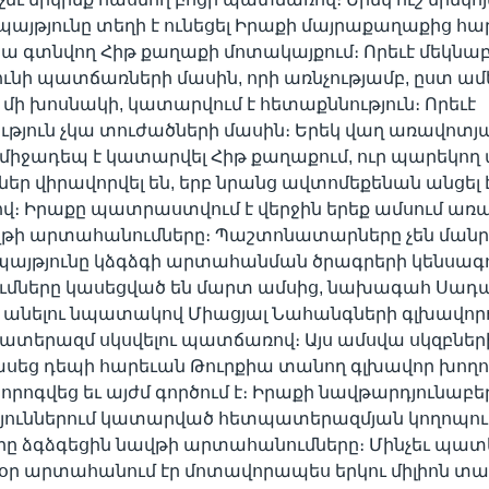
յթյունը տեղի է ունեցել Իրաքի մայրաքաղաքից հարյ
րա գտնվող Հիթ քաղաքի մոտակայքում։ Որեւէ մեկնաբ
ունի պատճառների մասին, որի առնչությամբ, ըստ ա
մի խոսնակի, կատարվում է հետաքննություն։ Որեւէ
թյուն չկա տուժածների մասին։ Երեկ վաղ առավոտյան
միջադեպ է կատարվել Հիթ քաղաքում, ուր պարեկող
րներ վիրավորվել են, երբ նրանց ավտոմեքենան անցել
վ։ Իրաքը պատրաստվում է վերջին երեք ամսում առ
վթի արտահանումները։ Պաշտոնատարները չեն մանր
 պայթյունը կձգձգի արտահանման ծրագրերի կենսագո
մները կասեցված են մարտ ամսից, նախագահ Սադամ
անելու նպատակով Միացյալ Նահանգների գլխավոր
ատերազմ սկսվելու պատճառով։ Այս ամսվա սկզբներ
նասեց դեպի հարեւան Թուրքիա տանող գլխավոր խող
նորոգվեց եւ այժմ գործում է։ Իրաքի նավթարդյունաբե
ուններում կատարված հետպատերազմյան կողոպու
րը ձգձգեցին նավթի արտահանումները։ Մինչեւ պա
օր արտահանում էր մոտավորապես երկու միլիոն տ