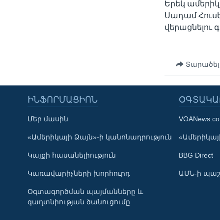
Երեկ ամերիկ
Սադամ Հուս
վերացնելու գ
Տարածել
ԻՆՖՈՐՄԱՑԻՈՆ
ՕԳՏԱԿԱ
Մեր մասին
VOANews.c
Learning English
«Ամերիկայի Ձայն»-ի կանոնադրություն
«Ամերիկայի
Կայքի հասանելիություն
BBG Direct
ՀԵՏԵՒԵՔ ՄԵԶ
Կառավարիչների խորհուրդ
ԱՄՆ-ի պաշ
Օգտագործման պայմանները և
գաղտնիության ծանուցումը
Լեզուներ