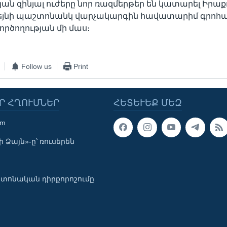
յան զինյալ ուժերը նոր ռազմերթեր են կատարել Իրաք
եյնի պաշտոնանկ վարչակարգին հավատարիմ գրոհա
ործողության մի մաս։
Follow us
Print
Ր ՀՂՈՒՄՆԵՐ
ՀԵՏԵՒԵՔ ՄԵԶ
om
 Ձայն»-ը՝ ռուսերեն
տոնական դիրքորոշումը