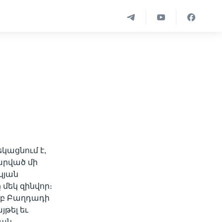
կացնում է,
արված մի
կյան
 մեկ զինվոր։
երբ Բաղդադի
թել եւ
յան