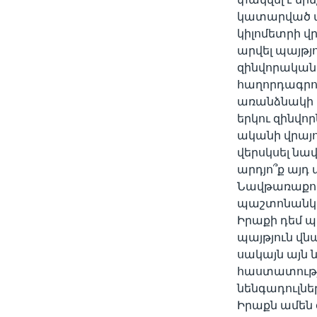
կատարված պա
կիլոմետրի վ
արվել պայթյ
զինվորական 
հաղորդագրու
առանձնակի 
երկու զինվո
ականի վրայո
վերսկսել նա
արդյո՞ք այդ
Նավթառաքու
պաշտոնանկ 
Իրաքի դեմ պ
պայթյուն վ
սակայն այն 
հաստատությ
նենգադուլնե
Իրաքն ամեն 