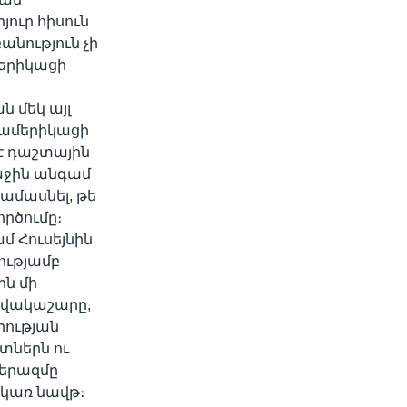
ուր հիսուն
անություն չի
մերիկացի
 մեկ այլ
 ամերիկացի
 է դաշտային
աջին անգամ
ամասնել, թե
րծումը։
 Հուսեյնին
ությամբ
ին մի
ովակաշարը,
րության
տներն ու
տերազմը
ակառ նավթ։