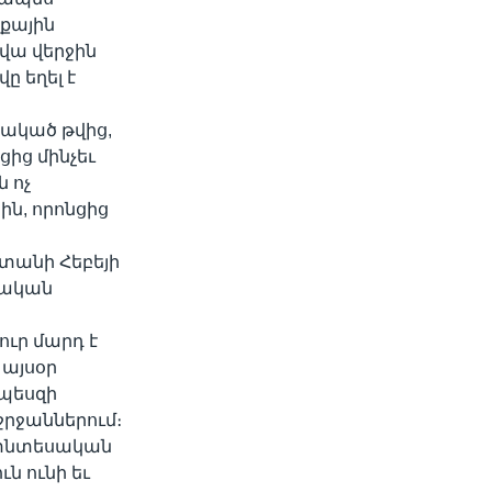
իքային
վա վերջին
ը եղել է
ակած թվից,
ցից մինչեւ
 ոչ
ն, որոնցից
տանի Հեբեյի
պական
ուր մարդ է
 այսօր
րպեսզի
րջաններում։
ի տնտեսական
ն ունի եւ