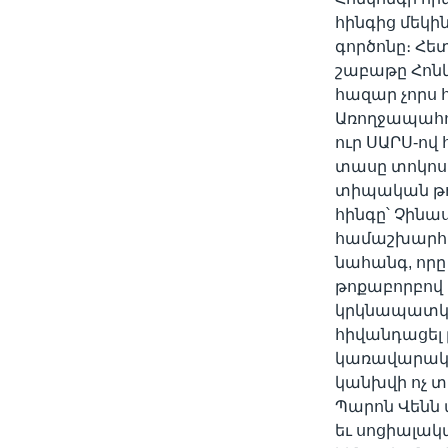
հինգից մեկի
գործոնը։ Հե
շաբաթը Հոնկ
հազար չորս 
Առողջապահո
ուր ՍԱՐՍ-ով 
տասը տոկոս։
տիպական թո
հինգը՝ Չինա
համաշխարհայ
նահանգ, որը
թոքաբորբով 
կրկնապատկվե
հիվանդացել
կառավարակա
կանխվի ոչ տ
Պարոն Վենն 
եւ սոցիալակ