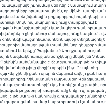
ն եւ ապաքինվելու համար մեծ դեր է կատարում տար
տազոտողները հրապարակել են, որ մինչեւ ապրիլ ամս
ոգնում առեղծվածային թոքաբորբով հիվանդների թիվ
հարյուր։ Սույն հայտարարությունը տարբերվում է
ւթյան համաշխարհային կազմակերության հրապար
հիվանդների ընդհանուր մահացությունը կազմում է վե
 Հոնկոնգի պաշտոնատարներն այսօր տեղեկացրել են
քաբորից մահացության տասնմեկ նոր դեպքերի մասի
ստանում եւ երեքը՝ Թայվանում։ Առողջապահության
ին կազմակերպության բժիշկները մեկնել են Չինաս
 Պեկինին սահմանակից է, ճշտելու համար, թե ոչ տի
հիվանդների թիվը վերջին օրերին ինչու՞ է այնտեղ
լ։ Վերջին մի քանի օրերին Հեբեյում ավելի քան հարյ
 թոքաբորբից։ Չինաստանի վարչապետ Վեն Ջյաբաոն
ն պաշտոնատարներին կոչ է արել՝ ջանք թափել, ո
իպական թոքաբորբի տարածումը երկրի գյուղական շ
ասել է, թե ՍԱՐՍ-ի կանխումը գյուղական շրջաններ
ան զարգացման համար կարեւորագույն նշանակությու