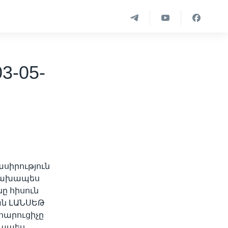
3-05-
սիրություն
 նախապես
նը հիսուն
ան ԼԱՆՍԵԹ
հարուցիչը
րապես