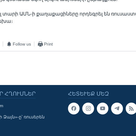
լ տարի ԱՄՆ-ի քաղաքացիները որդեգրել են ռուսաստ
րեխա։
Follow us
Print
Ր ՀՂՈՒՄՆԵՐ
ՀԵՏԵՒԵՔ ՄԵԶ
om
 Ձայն»-ը՝ ռուսերեն