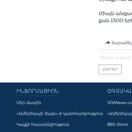
Միայն անցյա
քան 15ՕՕ ե
Տարածել
This item is part of
ԼՈՒՐԵՐ
ԻՆՖՈՐՄԱՑԻՈՆ
ՕԳՏԱԿԱ
Մեր մասին
VOANews.c
Learning English
«Ամերիկայի Ձայն»-ի կանոնադրություն
«Ամերիկայի
Կայքի հասանելիություն
BBG Direct
ՀԵՏԵՒԵՔ ՄԵԶ