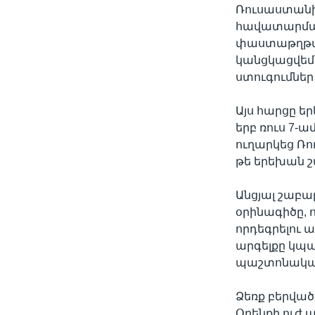
Ռուսաստանի
հավատարմագ
փաստաթղթայ
կանցկացվեմ
ստուգումներ
Այս հարցը ե
երբ ռուս 7-
ուղարկեց Ռո
թե երեխան շ
Անցյալ շաբ
օրինագիծը, 
որդեգրելու 
արգելքը կպա
պաշտոնական
Ձեռք բերվա
Օրենքի ուժ 