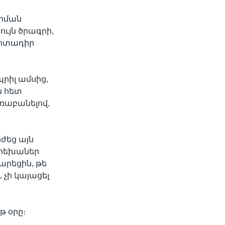
գրման
ւյն ծրագրի,
արտադիր
պրիլ ամսից,
ն հետ
ռաբանելով,
ժեց այն
երեխաներ
արեցին, թե
չի կայացել
 օրը։