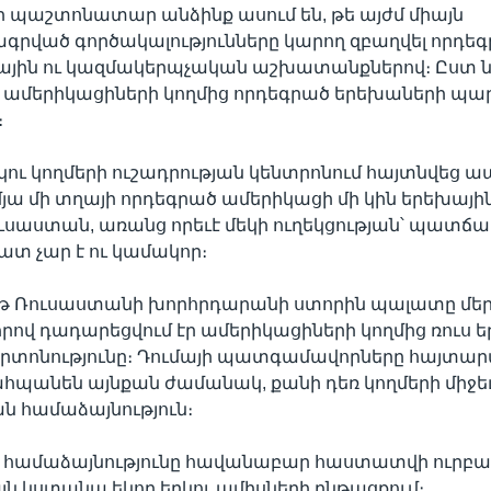
 պաշտոնատար անձինք ասում են, թե այժմ միայն
րված գործակալությունները կարող զբաղվել որդե
ին ու կազմակերպչական աշխատանքներով։ Ըստ նո
 ամերիկացիների կողմից որդեգրած երեխաների պ
։
րկու կողմերի ուշադրության կենտրոնում հայտնվեց ա
ամյա մի տղայի որդեգրած ամերիկացի մի կին երեխայի
ւսաստան, առանց որեւէ մեկի ուղեկցության՝ պատճա
ատ չար է ու կամակոր։
աթ Ռուսաստանի խորհրդարանի ստորին պալատը մեր
որով դադարեցվում էր ամերիկացիների կողմից ռուս 
արտոնությունը։ Դումայի պատգամավորները հայտար
հպանեն այնքան ժամանակ, քանի դեռ կողմերի միջեւ 
 համաձայնություն։
ծ համաձայնությունը հավանաբար հաստատվի ուրբաթ
այն կստանա եկող երկու ամիսների ընթացքում։