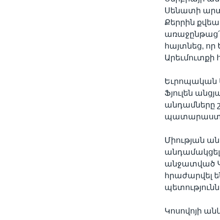
Սենատի արտ
Քերրին քվեա
առաջընթաց՛՛
հայտնեց, որ
Արեւմուտքի 
Եւրոպական 
Ֆյուլեն անցյ
անդամները շ
պատարաստա
Միության ան
անդամակցել
անջատված Կ
հրաժարվել ե
պետությունն
Կոսովոյի անկ