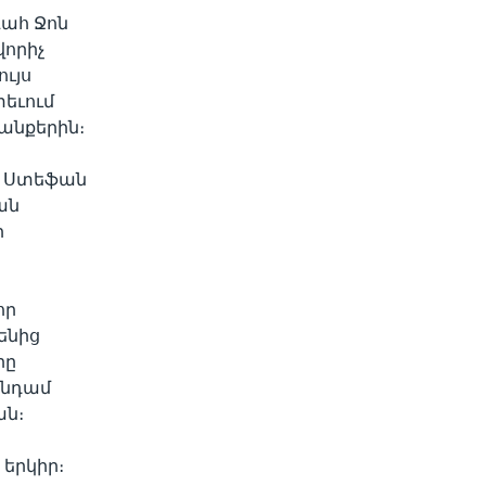
ահ Ջոն
վորիչ
ւյս
տեւում
անքերին։
ր Ստեֆան
ան
ի
որ
ենից
րը
անդամ
ան։
 երկիր։