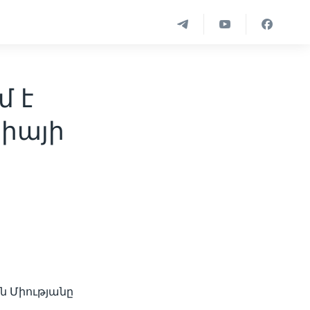
մ է
իայի
ն Միությանը