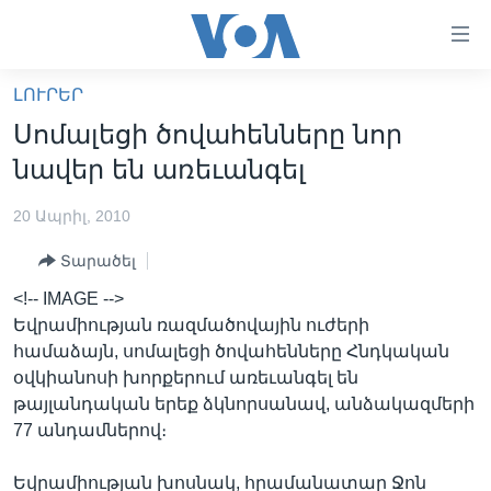
Մատչելի
հղումներ
անցնել
ԼՈՒՐԵՐ
հիմնական
ԳԼԽԱՎՈՐ ԷՋ
Սոմալեցի ծովահենները նոր
բովանդակությանը
ԼՈՒՐԵՐ
անցնել
նավեր են առեւանգել
հիմնական
ՍՓՅՈՒՌՔ
բովանդակությանը
20 Ապրիլ, 2010
ՏԵՍԱՆՅՈՒԹԵՐ
հիմնական
Տարածել
բովանդակություն
ՖԻԼՄԵՐ
<!-- IMAGE -->
ՄԵՐ ՄԱՍԻՆ
ՖԻԼՄԵՐ
Եվրամիության ռազմածովային ուժերի
համաձայն, սոմալեցի ծովահենները Հնդկական
ՈՒԿՐԱԻՆԱԿԱՆ ՊԱՏԵՐԱԶՄ
IN ENGLISH
ՄԵՐ ՄԱՍԻՆ
օվկիանոսի խորքերում առեւանգել են
«ԱՄԵՐԻԿԱՅԻ ՁԱՅՆ»-Ի ԿԱՆՈՆԱԴՐՈՒԹՅՈՒՆ
թայլանդական երեք ձկնորսանավ, անձակազմերի
Learning English
77 անդամներով։
ԿԱՊ ՄԵԶ ՀԵՏ
ՀԵՏԵՒԵՔ ՄԵԶ
Եվրամիության խոսնակ, հրամանատար Ջոն