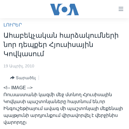
Մատչելի
հղումներ
անցնել
ԼՈՒՐԵՐ
հիմնական
ԳԼԽԱՎՈՐ ԷՋ
Ահաբեկչական հարձակումների
բովանդակությանը
ԼՈՒՐԵՐ
անցնել
նոր դեպքեր Հյուսիսային
հիմնական
ՍՓՅՈՒՌՔ
Կովկասում
բովանդակությանը
ՏԵՍԱՆՅՈՒԹԵՐ
հիմնական
19 Ապրիլ, 2010
բովանդակություն
ՖԻԼՄԵՐ
Տարածել
ՄԵՐ ՄԱՍԻՆ
ՖԻԼՄԵՐ
<!-- IMAGE -->
ՈՒԿՐԱԻՆԱԿԱՆ ՊԱՏԵՐԱԶՄ
IN ENGLISH
ՄԵՐ ՄԱՍԻՆ
Ռուսաստանի կազմի մեջ մտնող Հյուսիսային
Կովկասի պաշտոնյաները հայտնում են,որ
«ԱՄԵՐԻԿԱՅԻ ՁԱՅՆ»-Ի ԿԱՆՈՆԱԴՐՈՒԹՅՈՒՆ
Learning English
Ինգուշեթիայում ավագ մի պաշտոնյայի մեքենայի
ԿԱՊ ՄԵԶ ՀԵՏ
պայթյունի արդյունքում վիրավորվել է վերջինիս
վարորդը։
ՀԵՏԵՒԵՔ ՄԵԶ