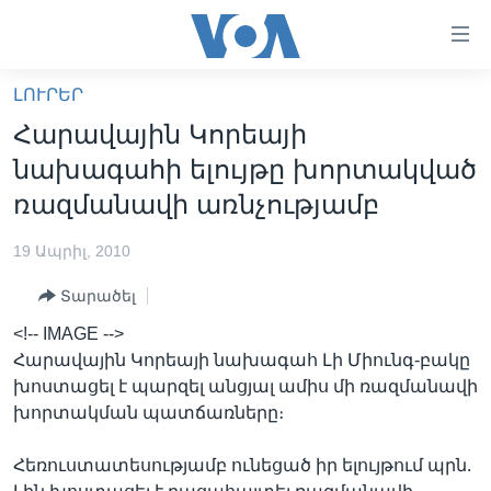
Մատչելի
հղումներ
անցնել
ԼՈՒՐԵՐ
հիմնական
ԳԼԽԱՎՈՐ ԷՋ
Հարավային Կորեայի
բովանդակությանը
ԼՈՒՐԵՐ
անցնել
նախագահի ելույթը խորտակված
հիմնական
ՍՓՅՈՒՌՔ
ռազմանավի առնչությամբ
բովանդակությանը
ՏԵՍԱՆՅՈՒԹԵՐ
հիմնական
19 Ապրիլ, 2010
բովանդակություն
ՖԻԼՄԵՐ
Տարածել
ՄԵՐ ՄԱՍԻՆ
ՖԻԼՄԵՐ
<!-- IMAGE -->
ՈՒԿՐԱԻՆԱԿԱՆ ՊԱՏԵՐԱԶՄ
IN ENGLISH
ՄԵՐ ՄԱՍԻՆ
Հարավային Կորեայի նախագահ Լի Միունգ-բակը
խոստացել է պարզել անցյալ ամիս մի ռազմանավի
«ԱՄԵՐԻԿԱՅԻ ՁԱՅՆ»-Ի ԿԱՆՈՆԱԴՐՈՒԹՅՈՒՆ
Learning English
խորտակման պատճառները։
ԿԱՊ ՄԵԶ ՀԵՏ
Հեռուստատեսությամբ ունեցած իր ելույթում պրն.
ՀԵՏԵՒԵՔ ՄԵԶ