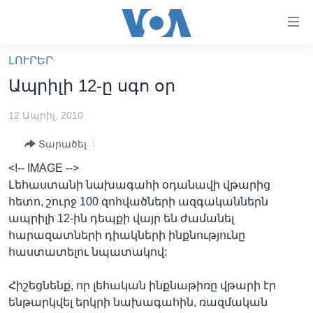
Մատչելի
հղումներ
անցնել
ԼՈՒՐԵՐ
հիմնական
ԳԼԽԱՎՈՐ ԷՋ
Ապրիլի 12-ը սգո օր
բովանդակությանը
ԼՈՒՐԵՐ
անցնել
12 Ապրիլ, 2010
հիմնական
ՍՓՅՈՒՌՔ
բովանդակությանը
Տարածել
ՏԵՍԱՆՅՈՒԹԵՐ
հիմնական
<!-- IMAGE -->
բովանդակություն
ՖԻԼՄԵՐ
Լեհաստանի նախագահի օդանավի վթարից
ՄԵՐ ՄԱՍԻՆ
ՖԻԼՄԵՐ
հետո, շուրջ 100 զոհվածների ազգականներն
ապրիլի 12-ին դեպքի վայր են ժամանել
ՈՒԿՐԱԻՆԱԿԱՆ ՊԱՏԵՐԱԶՄ
IN ENGLISH
ՄԵՐ ՄԱՍԻՆ
հարազատների դիակների ինքնությունը
«ԱՄԵՐԻԿԱՅԻ ՁԱՅՆ»-Ի ԿԱՆՈՆԱԴՐՈՒԹՅՈՒՆ
հաստատելու նպատակով:
Learning English
ԿԱՊ ՄԵԶ ՀԵՏ
Հիշեցնենք, որ լեհական ինքնաթիռը վթարի էր
ՀԵՏԵՒԵՔ ՄԵԶ
ենթարկվել երկրի նախագահին, ռազմական