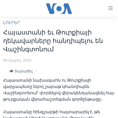
Մատչելի
հղումներ
անցնել
ԼՈՒՐԵՐ
հիմնական
ԳԼԽԱՎՈՐ ԷՋ
Հայաստանի եւ Թուրքիայի
բովանդակությանը
ԼՈՒՐԵՐ
անցնել
ղեկավարները հանդիպելու են
հիմնական
ՍՓՅՈՒՌՔ
Վաշինգտոնում
բովանդակությանը
ՏԵՍԱՆՅՈՒԹԵՐ
հիմնական
08 Ապրիլ, 2010
բովանդակություն
ՖԻԼՄԵՐ
Տարածել
ՄԵՐ ՄԱՍԻՆ
ՖԻԼՄԵՐ
Հայաստանի նախագահն ու Թուրքիայի
ՈՒԿՐԱԻՆԱԿԱՆ ՊԱՏԵՐԱԶՄ
IN ENGLISH
ՄԵՐ ՄԱՍԻՆ
վարչապետը եկող շաբաթ կհանդիպեն
Վաշինգտոնում՝ փորձելով վերակենդանացնել հայ-
«ԱՄԵՐԻԿԱՅԻ ՁԱՅՆ»-Ի ԿԱՆՈՆԱԴՐՈՒԹՅՈՒՆ
Learning English
թուրքական վերահաշտեցման գործընթացը։
ԿԱՊ ՄԵԶ ՀԵՏ
Հայաստանը հինգշաբթի հայտարարել է, թե
ՀԵՏԵՒԵՔ ՄԵԶ