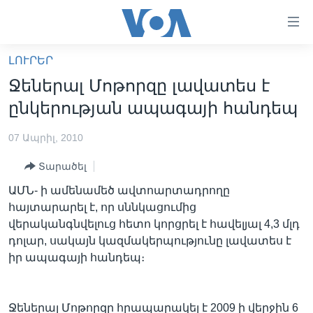
Մատչելի
հղումներ
անցնել
ԼՈՒՐԵՐ
հիմնական
ԳԼԽԱՎՈՐ ԷՋ
Ջեներալ Մոթորզը լավատես է
բովանդակությանը
ԼՈՒՐԵՐ
անցնել
ընկերության ապագայի հանդեպ
հիմնական
ՍՓՅՈՒՌՔ
բովանդակությանը
07 Ապրիլ, 2010
ՏԵՍԱՆՅՈՒԹԵՐ
հիմնական
Տարածել
բովանդակություն
ՖԻԼՄԵՐ
ԱՄՆ- ի ամենամեծ ավտոարտադրողը
ՄԵՐ ՄԱՍԻՆ
ՖԻԼՄԵՐ
հայտարարել է, որ սննկացումից
վերականգնվելուց հետո կորցրել է հավելյալ 4,3 մլդ
ՈՒԿՐԱԻՆԱԿԱՆ ՊԱՏԵՐԱԶՄ
IN ENGLISH
ՄԵՐ ՄԱՍԻՆ
դոլար, սակայն կազմակերպությունը լավատես է
«ԱՄԵՐԻԿԱՅԻ ՁԱՅՆ»-Ի ԿԱՆՈՆԱԴՐՈՒԹՅՈՒՆ
իր ապագայի հանդեպ։
Learning English
ԿԱՊ ՄԵԶ ՀԵՏ
ՀԵՏԵՒԵՔ ՄԵԶ
Ջեներալ Մոթորզը հրապարակել է 2009 ի վերջին 6