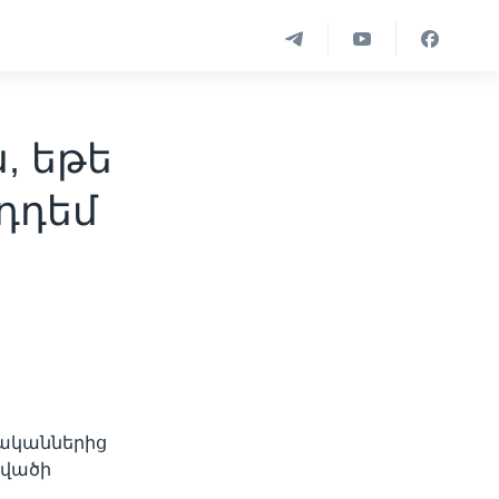
, եթե
դդեմ
նականներից
րվածի