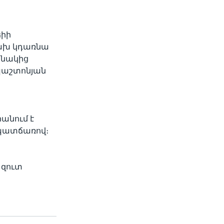
իի
րախ կդառնա
աշնակից
 պաշտոնյան
րանում է
 պատճառով։
 զուտ