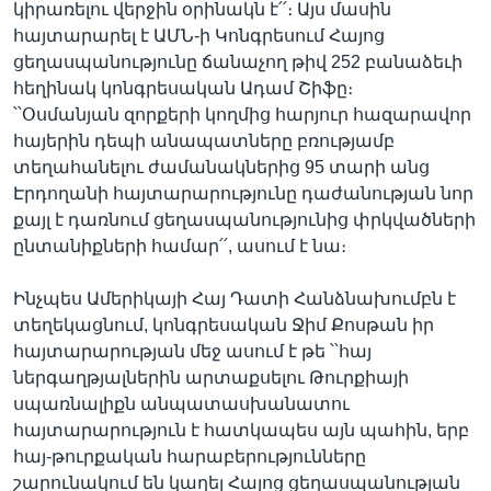
կիրառելու վերջին օրինակն է՛՛։ Այս մասին
հայտարարել է ԱՄՆ-ի Կոնգրեսում Հայոց
ցեղասպանությունը ճանաչող թիվ 252 բանաձեւի
Լեզուներ
հեղինակ կոնգրեսական Ադամ Շիֆը։
՝՝Օսմանյան զորքերի կողմից հարյուր հազարավոր
հայերին դեպի անապատները բռությամբ
տեղահանելու ժամանակներից 95 տարի անց
Էրդողանի հայտարարությունը դաժանության նոր
քայլ է դառնում ցեղասպանությունից փրկվածների
ընտանիքների համար՛՛, ասում է նա։
Ինչպես Ամերիկայի Հայ Դատի Հանձնախումբն է
տեղեկացնում, կոնգրեսական Ջիմ Քոսթան իր
հայտարարության մեջ ասում է թե ՝՝հայ
ներգաղթյալներին արտաքսելու Թուրքիայի
սպառնալիքն անպատասխանատու
հայտարարություն է հատկապես այն պահին, երբ
հայ-թուրքական հարաբերությունները
շարունակում են կաղել Հայոց ցեղասպանության