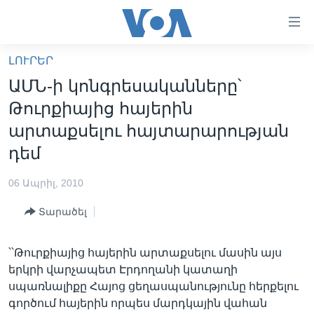
Մատչելի
հղումներ
անցնել
ԼՈՒՐԵՐ
հիմնական
ԳԼԽԱՎՈՐ ԷՋ
ԱՄՆ-ի կոնգրեսականները՝
բովանդակությանը
ԼՈՒՐԵՐ
անցնել
Թուրքիայից հայերին
հիմնական
ՍՓՅՈՒՌՔ
արտաքսելու հայտարարության
բովանդակությանը
ՏԵՍԱՆՅՈՒԹԵՐ
դեմ
հիմնական
բովանդակություն
ՖԻԼՄԵՐ
06 Ապրիլ, 2010
ՄԵՐ ՄԱՍԻՆ
ՖԻԼՄԵՐ
Տարածել
ՈՒԿՐԱԻՆԱԿԱՆ ՊԱՏԵՐԱԶՄ
IN ENGLISH
ՄԵՐ ՄԱՍԻՆ
«ԱՄԵՐԻԿԱՅԻ ՁԱՅՆ»-Ի ԿԱՆՈՆԱԴՐՈՒԹՅՈՒՆ
՝՝Թուրքիայից հայերին արտաքսելու մասին այս
Learning English
երկրի վարչապետ Էրդողանի կատաղի
ԿԱՊ ՄԵԶ ՀԵՏ
սպառնալիքը Հայոց ցեղասպանությունը հերքելու
ՀԵՏԵՒԵՔ ՄԵԶ
գործում հայերին որպես մարդկային վահան