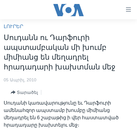
Մատչելի
հղումներ
անցնել
ԼՈՒՐԵՐ
հիմնական
ԳԼԽԱՎՈՐ ԷՋ
Սուդանն ու Դարֆուրի
բովանդակությանը
ԼՈՒՐԵՐ
անցնել
ապստամբական մի խումբ
հիմնական
ՍՓՅՈՒՌՔ
միմիանց են մեղադրել
բովանդակությանը
ՏԵՍԱՆՅՈՒԹԵՐ
հրադադարի խախտման մեջ
հիմնական
բովանդակություն
ՖԻԼՄԵՐ
05 Ապրիլ, 2010
ՄԵՐ ՄԱՍԻՆ
ՖԻԼՄԵՐ
Տարածել
ՈՒԿՐԱԻՆԱԿԱՆ ՊԱՏԵՐԱԶՄ
IN ENGLISH
ՄԵՐ ՄԱՍԻՆ
Սուդանի կառավարությունը եւ Դարֆուրի
«ԱՄԵՐԻԿԱՅԻ ՁԱՅՆ»-Ի ԿԱՆՈՆԱԴՐՈՒԹՅՈՒՆ
ամենահզոր ապստամբ խումբը միմիանց
Learning English
մեղադրել են 6 շաբաթից ի վեր հաստատված
ԿԱՊ ՄԵԶ ՀԵՏ
հրադադարը խախտելու մեջ։
ՀԵՏԵՒԵՔ ՄԵԶ