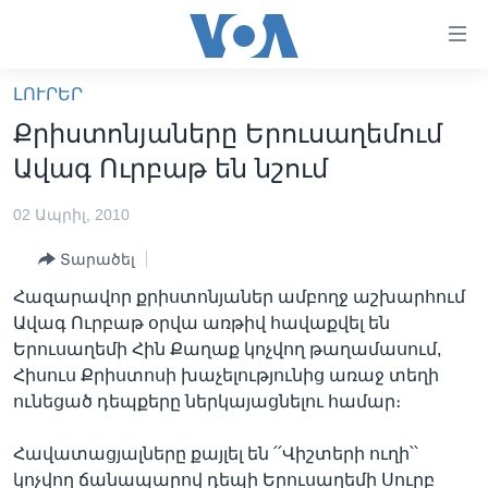
Մատչելի
հղումներ
անցնել
ԼՈՒՐԵՐ
հիմնական
ԳԼԽԱՎՈՐ ԷՋ
Քրիստոնյաները Երուսաղեմում
բովանդակությանը
ԼՈՒՐԵՐ
անցնել
Ավագ Ուրբաթ են նշում
հիմնական
ՍՓՅՈՒՌՔ
բովանդակությանը
02 Ապրիլ, 2010
ՏԵՍԱՆՅՈՒԹԵՐ
հիմնական
Տարածել
բովանդակություն
ՖԻԼՄԵՐ
Հազարավոր քրիստոնյաներ ամբողջ աշխարհում
ՄԵՐ ՄԱՍԻՆ
ՖԻԼՄԵՐ
Ավագ Ուրբաթ օրվա առթիվ հավաքվել են
Երուսաղեմի Հին Քաղաք կոչվող թաղամասում,
ՈՒԿՐԱԻՆԱԿԱՆ ՊԱՏԵՐԱԶՄ
IN ENGLISH
ՄԵՐ ՄԱՍԻՆ
Հիսուս Քրիստոսի խաչելությունից առաջ տեղի
«ԱՄԵՐԻԿԱՅԻ ՁԱՅՆ»-Ի ԿԱՆՈՆԱԴՐՈՒԹՅՈՒՆ
ունեցած դեպքերը ներկայացնելու համար։
Learning English
ԿԱՊ ՄԵԶ ՀԵՏ
Հավատացյալները քայլել են ՛՛Վիշտերի ուղի՝՝
ՀԵՏԵՒԵՔ ՄԵԶ
կոչվող ճանապարով դեպի Երուսաղեմի Սուրբ