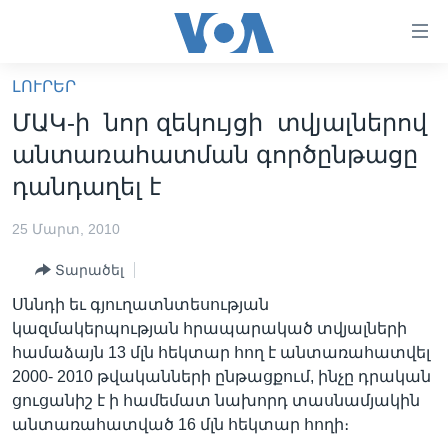
Մատչելի
հղումներ
անցնել
ԼՈՒՐԵՐ
հիմնական
ԳԼԽԱՎՈՐ ԷՋ
ՄԱԿ-ի նոր զեկույցի տվյալներով
բովանդակությանը
ԼՈՒՐԵՐ
անցնել
անտառահատման գործընթացը
հիմնական
ՍՓՅՈՒՌՔ
դանդաղել է
բովանդակությանը
ՏԵՍԱՆՅՈՒԹԵՐ
հիմնական
25 Մարտ, 2010
բովանդակություն
ՖԻԼՄԵՐ
Տարածել
ՄԵՐ ՄԱՍԻՆ
ՖԻԼՄԵՐ
Սննդի եւ գյուղատնտեսության
ՈՒԿՐԱԻՆԱԿԱՆ ՊԱՏԵՐԱԶՄ
IN ENGLISH
ՄԵՐ ՄԱՍԻՆ
կազմակերպության հրապարակած տվյալների
համաձայն 13 մլն հեկտար հող է անտառահատվել
«ԱՄԵՐԻԿԱՅԻ ՁԱՅՆ»-Ի ԿԱՆՈՆԱԴՐՈՒԹՅՈՒՆ
Learning English
2000- 2010 թվականների ընթացքում, ինչը դրական
ԿԱՊ ՄԵԶ ՀԵՏ
ցուցանիշ է ի համեմատ նախորդ տասնամյակին
անտառահատված 16 մլն հեկտար հողի։
ՀԵՏԵՒԵՔ ՄԵԶ