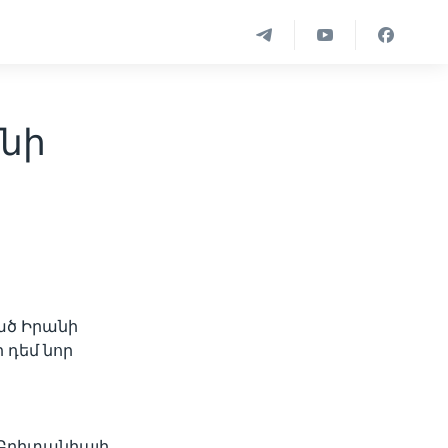
նի
ած Իրանի
 դեմ նոր
 Բրիտանիայի