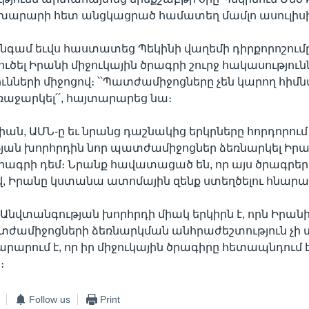
արարի հետ անցկացրած համատեղ մամլո ասուլիս
նգամ եւվս հաստատեց Պեկինի վաղեմի դիրքորոշում
 ՝ լուծել Իրանի միջուկային ծրագրի շուրջ հակասությո
ւնների միջոցով։ ՝՝Պատժամիջոցները չեն կարող հիմ
առաջարկել՛՛, հայտարարեց նա։
ան, ԱՄՆ-ը եւ նրանց դաշնակից երկրները հորդորում
յան խորհրդին նոր պատժամիջոցներ ձեռնարկել Իր
ծրագրի դեմ։ Նրանք հավատացած են, որ այս ծրագրեր
, Իրանը կստանա ատոմային զենք ստեղծելու հնարավ
նվտանգության խորհրդի միակ երկիրն է, որն Իրա
տժամիջոցների ձեռնարկման անհրաժեշտություն չի տ
րարում է, որ իր միջուկային ծրագիրը հետապնդում
։
Follow us
Print