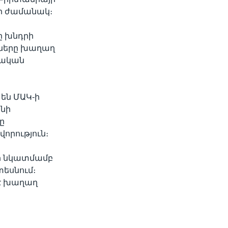
ի ժամանակ։
ը խնդրի
ւնները խաղաղ
նական
 են ՄԱԿ-ի
անի
ը
որություն։
նի նկատմամբ
եսնում։
 է խաղաղ