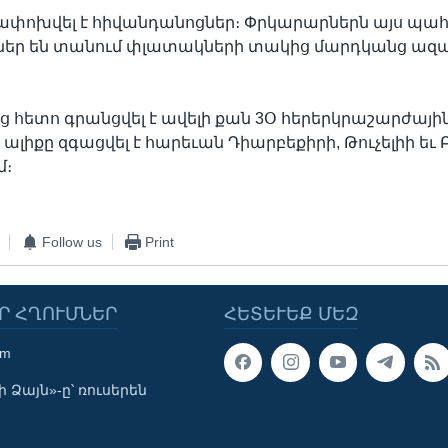
ափոխվել է հիվանդանոցներ։ Փրկարարներն այս պա
ր են տանում փլատակների տակից մարդկանց ազա
 հետո գրանցվել է ավելի քան 3Օ հերերկրաշարժային
լիքը զգացվել է հարեւան Դիարբեքիրի, Թուչելիի եւ Բ
մ։
Follow us
Print
Ր ՀՂՈՒՄՆԵՐ
ՀԵՏԵՒԵՔ ՄԵԶ
om
 Ձայն»-ը՝ ռուսերեն