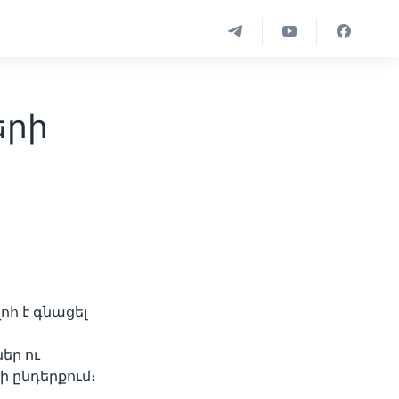
երի
ոհ է գնացել
եր ու
 ընդերքում։