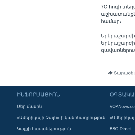
7Օ հոգի տեղ
աշխատանքնե
համար։
Երկրաշարժից
Երկրաշարժի ա
գավառներու
Տարածել
ԻՆՖՈՐՄԱՑԻՈՆ
ՕԳՏԱԿԱ
Մեր մասին
VOANews.c
Learning English
«Ամերիկայի Ձայն»-ի կանոնադրություն
«Ամերիկայի
Կայքի հասանելիություն
BBG Direct
ՀԵՏԵՒԵՔ ՄԵԶ