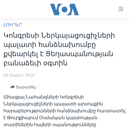
Մատչելի
հղումներ
անցնել
ԼՈՒՐԵՐ
հիմնական
ԳԼԽԱՎՈՐ ԷՋ
Կոնգրեսի Ներկայացուցիչների
բովանդակությանը
ԼՈՒՐԵՐ
անցնել
պալատի հանձնախումբը
հիմնական
ՍՓՅՈՒՌՔ
քվեարկել է Ցեղասպանության
բովանդակությանը
ՏԵՍԱՆՅՈՒԹԵՐ
բանաձեւի օգտին
հիմնական
բովանդակություն
ՖԻԼՄԵՐ
04 Մարտ, 2010
ՄԵՐ ՄԱՍԻՆ
ՖԻԼՄԵՐ
Տարածել
ՈՒԿՐԱԻՆԱԿԱՆ ՊԱՏԵՐԱԶՄ
IN ENGLISH
ՄԵՐ ՄԱՍԻՆ
Միացյալ Նահանգների Կոնգրեսի
«ԱՄԵՐԻԿԱՅԻ ՁԱՅՆ»-Ի ԿԱՆՈՆԱԴՐՈՒԹՅՈՒՆ
Ներկայացուցիչների պալատի արտաքին
Learning English
հարաբերությունների հանձնախումբը հաստատել
ԿԱՊ ՄԵԶ ՀԵՏ
է Թուրքիայում Օսմանյան կայսրության
ՀԵՏԵՒԵՔ ՄԵԶ
տարիներին հայերի սպանությունները