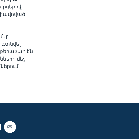
արցերով
Միավոված
անը
 գտնվել
րբերաբար են
նների մեջ
երում՝