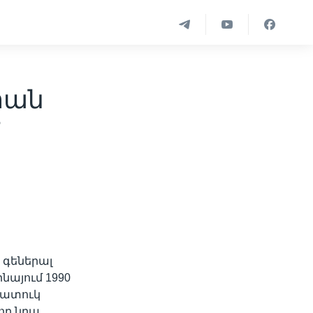
տան
մ
 գեներալ
նայում 1990
հատուկ
ող նրա