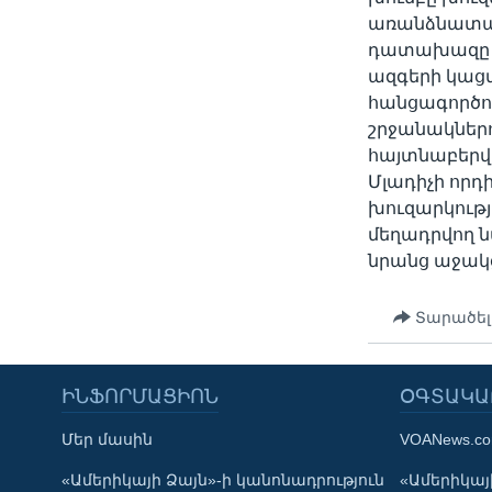
առանձնատան
դատախազը վ
ազգերի կաց
հանցագործո
շրջանակներո
հայտնաբերվե
Մլադիչի որդ
խուզարկությ
մեղադրվող 
նրանց աջակ
Տարածել
ԻՆՖՈՐՄԱՑԻՈՆ
ՕԳՏԱԿԱ
Մեր մասին
VOANews.c
Learning English
«Ամերիկայի Ձայն»-ի կանոնադրություն
«Ամերիկայի