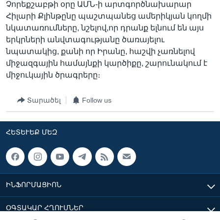
Չորեքշաբթի օրը ԱՄՆ-ի արտգործնախարար
Հիլարի Քլինթընը պաշտպանեց ամերիկյան կողմի
նկատառումները, նշելով,որ դրանք ելնում են այս
Լեզուներ
երկրների անվտագությանը ծառայելու
նպատակից, քանի որ Իրանը, հաշվի չառնելով
միջազգային համայնքի կարծիքը, շարունակում է
միջուկային ծրագրերը։
Տարածել
Follow us
ՀԵՏԵՒԵՔ ՄԵԶ
ԻՆՖՈՐՄԱՑԻՈՆ
ՕԳՏԱԿԱՐ ՀՂՈՒՄՆԵՐ