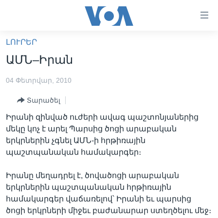
Մատչելի
հղումներ
անցնել
ԼՈՒՐԵՐ
հիմնական
ԳԼԽԱՎՈՐ ԷՋ
ԱՄՆ–Իրան
բովանդակությանը
ԼՈՒՐԵՐ
անցնել
04 Փետրվար, 2010
հիմնական
ՍՓՅՈՒՌՔ
բովանդակությանը
Տարածել
ՏԵՍԱՆՅՈՒԹԵՐ
հիմնական
Իրանի զինված ուժերի ավագ պաշտոնյաներից
բովանդակություն
ՖԻԼՄԵՐ
մեկը կոչ է արել Պարսից ծոցի արաբական
ՄԵՐ ՄԱՍԻՆ
ՖԻԼՄԵՐ
երկրներին չգնել ԱՄՆ-ի հրթիռային
պաշտպանական համակարգեր։
ՈՒԿՐԱԻՆԱԿԱՆ ՊԱՏԵՐԱԶՄ
IN ENGLISH
ՄԵՐ ՄԱՍԻՆ
«ԱՄԵՐԻԿԱՅԻ ՁԱՅՆ»-Ի ԿԱՆՈՆԱԴՐՈՒԹՅՈՒՆ
Իրանը մեղադրել է, ծովածոցի արաբական
Learning English
երկրներին պաշտպանական հրթիռային
ԿԱՊ ՄԵԶ ՀԵՏ
համակարգեր վաճառելով՝ Իրանի եւ պարսից
ՀԵՏԵՒԵՔ ՄԵԶ
ծոցի երկրների միջեւ բաժանարար ստեղծելու մեջ։