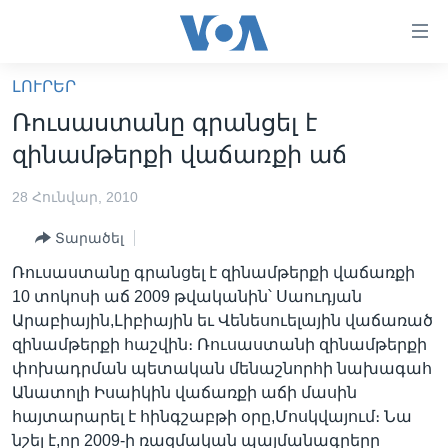
Մատչելի
հղումներ
անցնել
ԼՈՒՐԵՐ
հիմնական
ԳԼԽԱՎՈՐ ԷՋ
Ռուսաստանը գրանցել է
բովանդակությանը
ԼՈՒՐԵՐ
անցնել
զինամթերքի վաճառքի աճ
հիմնական
ՍՓՅՈՒՌՔ
բովանդակությանը
28 Հունվար, 2010
ՏԵՍԱՆՅՈՒԹԵՐ
հիմնական
Տարածել
բովանդակություն
ՖԻԼՄԵՐ
Ռուսաստանը գրանցել է զինամթերքի վաճառքի
ՄԵՐ ՄԱՍԻՆ
ՖԻԼՄԵՐ
10 տոկոսի աճ 2009 թվականին՝ Սաուդյան
Արաբիային,Լիբիային եւ Վենեսուելային վաճառած
ՈՒԿՐԱԻՆԱԿԱՆ ՊԱՏԵՐԱԶՄ
IN ENGLISH
ՄԵՐ ՄԱՍԻՆ
զինամթերքի հաշվին։ Ռուսաստանի զինամթերքի
«ԱՄԵՐԻԿԱՅԻ ՁԱՅՆ»-Ի ԿԱՆՈՆԱԴՐՈՒԹՅՈՒՆ
փոխադրման պետական մենաշնորհի նախագահ
Learning English
Անատոլի Իսաիկին վաճառքի աճի մասին
ԿԱՊ ՄԵԶ ՀԵՏ
հայտարարել է հինգշաբթի օրը,Մոսկվայում։ Նա
ՀԵՏԵՒԵՔ ՄԵԶ
նշել է,որ 2009-ի ռազմական պայմանագրերը