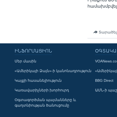
համախմբվել, 
Տարածել
ԻՆՖՈՐՄԱՑԻՈՆ
ՕԳՏԱԿԱ
Մեր մասին
VOANews.c
«Ամերիկայի Ձայն»-ի կանոնադրություն
«Ամերիկայի
Կայքի հասանելիություն
BBG Direct
Կառավարիչների խորհուրդ
ԱՄՆ-ի պաշ
Օգտագործման պայմանները և
Learning English
գաղտնիության ծանուցումը
ՀԵՏԵՒԵՔ ՄԵԶ