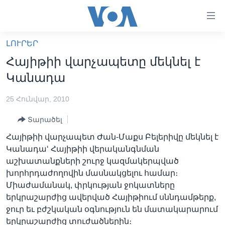
Մատչելի
հղումներ
անցնել
ԼՈՒՐԵՐ
հիմնական
ԳԼԽԱՎՈՐ ԷՋ
Հայիթիի վարչապետը մեկնել է
բովանդակությանը
ԼՈՒՐԵՐ
անցնել
Կանադա
հիմնական
ՍՓՅՈՒՌՔ
բովանդակությանը
25 Հունվար, 2010
ՏԵՍԱՆՅՈՒԹԵՐ
հիմնական
Տարածել
բովանդակություն
ՖԻԼՄԵՐ
Հայիթիի վարչապետ Ժան-Մաքս Բելերիվը մեկնել է
ՄԵՐ ՄԱՍԻՆ
ՖԻԼՄԵՐ
Կանադա‘ Հայիթիի վերականգնման
աշխատանքների շուրջ կազմակերպված
ՈՒԿՐԱԻՆԱԿԱՆ ՊԱՏԵՐԱԶՄ
IN ENGLISH
ՄԵՐ ՄԱՍԻՆ
խորհրդաժողովին մասնակցելու համար։
«ԱՄԵՐԻԿԱՅԻ ՁԱՅՆ»-Ի ԿԱՆՈՆԱԴՐՈՒԹՅՈՒՆ
Միաժամանակ, փրկության ջոկատները
Learning English
երկրաշարժից ավերված Հայիթիում սննդամթերք,
ԿԱՊ ՄԵԶ ՀԵՏ
ջուր եւ բժշկական օգնություն են մատակարարում
ՀԵՏԵՒԵՔ ՄԵԶ
երկրաշարժից տուժածներին։