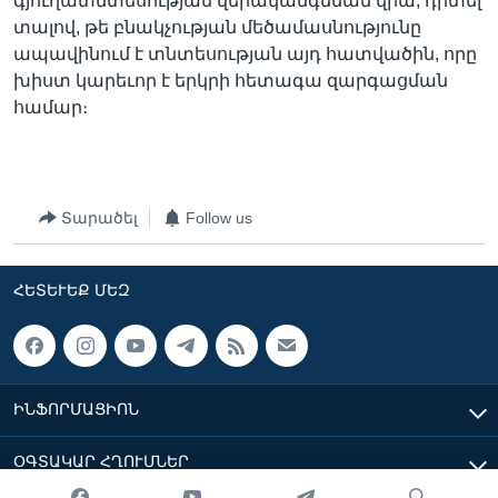
գյուղատնտեսության վերականգնման վրա, դիտել
տալով, թե բնակչության մեծամասնությունը
ապավինում է տնտեսության այդ հատվածին, որը
խիստ կարեւոր է երկրի հետագա զարգացման
համար։
Տարածել
Follow us
ՀԵՏԵՒԵՔ ՄԵԶ
ԻՆՖՈՐՄԱՑԻՈՆ
ՕԳՏԱԿԱՐ ՀՂՈՒՄՆԵՐ