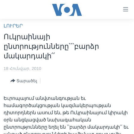
Մատչելի
հղումներ
անցնել
ԼՈՒՐԵՐ
հիմնական
ԳԼԽԱՎՈՐ ԷՋ
Ուկրաինայի
բովանդակությանը
ԼՈՒՐԵՐ
անցնել
ընտրությունները՝՝՝բարձր
հիմնական
ՍՓՅՈՒՌՔ
մակարդակի՛՛
բովանդակությանը
ՏԵՍԱՆՅՈՒԹԵՐ
հիմնական
18 Հունվար, 2010
բովանդակություն
ՖԻԼՄԵՐ
Տարածել
ՄԵՐ ՄԱՍԻՆ
ՖԻԼՄԵՐ
ՈՒԿՐԱԻՆԱԿԱՆ ՊԱՏԵՐԱԶՄ
IN ENGLISH
ՄԵՐ ՄԱՍԻՆ
Եւրոպայում անվտանգության եւ
համագործակցության կազմակերպության
«ԱՄԵՐԻԿԱՅԻ ՁԱՅՆ»-Ի ԿԱՆՈՆԱԴՐՈՒԹՅՈՒՆ
Learning English
դիտորդներն ասում են, թե Ուկրաինայում կիրակի
ԿԱՊ ՄԵԶ ՀԵՏ
օրն անցկացված նախագահական
ընտրությունները եղել են ՝՝բարձր մակարդակի՛՛ եւ
ՀԵՏԵՒԵՔ ՄԵԶ