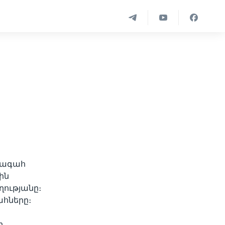
խագահ
ին
ղությանը։
ահները։
ի