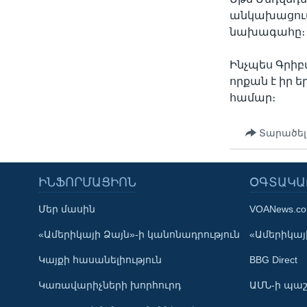
անկախացում
նախագահը։
Ինչպես Գրիբ
որքան է իր 
համար։
Տարածել
ԻՆՖՈՐՄԱՑԻՈՆ
ՕԳՏԱԿԱ
Մեր մասին
VOANews.c
«Ամերիկայի Ձայն»-ի կանոնադրություն
«Ամերիկայի
Կայքի հասանելիություն
BBG Direct
Learning English
Կառավարիչների խորհուրդ
ԱՄՆ-ի պաշ
ՀԵՏԵՒԵՔ ՄԵԶ